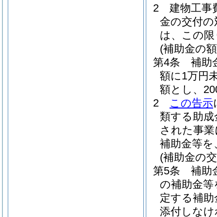
2
建物工事
金の交付の
は、この限
(補助金の額
第4条
補助
額に1万円
額とし、2
2
この告示
類する助成
された事業
補助金等を
(補助金の交
第5条
補助
の補助金等
定する補助
添付しなけ