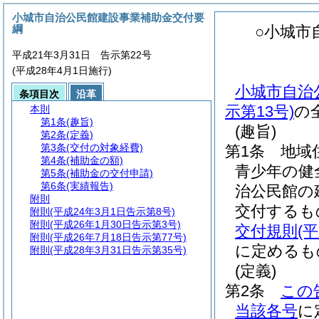
小城市自治公民館建設事業補助金交付要
綱
○小城市
平成21年3月31日 告示第22号
(平成28年4月1日施行)
小城市自治
条項目次
沿革
示第13号)
の
本則
第1条
(趣旨)
(趣旨)
第2条
(定義)
第3条
(交付の対象経費)
第1条
地域
第4条
(補助金の額)
青少年の健
第5条
(補助金の交付申請)
第6条
(実績報告)
治公民館の
附則
交付するも
附則
(平成24年3月1日告示第8号)
附則
(平成26年1月30日告示第3号)
交付規則
(
附則
(平成26年7月18日告示第77号)
に定めるも
附則
(平成28年3月31日告示第35号)
(定義)
第2条
この
当該各号
に