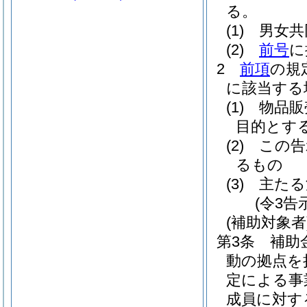
る。
(1)
男女共
(2)
前号
に
2
前項
の規
に該当する
(1)
物品販
目的とす
(2)
この告
るもの
(3)
主たる
(令3告
(補助対象者
第3条
補助
動の拠点を
定による事
成員に対す