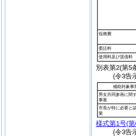
役務費
委託料
使用料及び賃借料
別表第2
(第5
(令3告
補助対象事
男女共同参画に関
事業
市長が特に必要と
業
様式第1号
(
(令3告