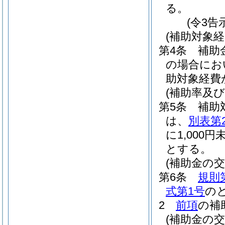
る。
(令3告
(補助対象経
第4条
補助
の場合にお
助対象経費
(補助率及び
第5条
補助
は、
別表第
に1,00
とする。
(補助金の交
第6条
規則
式第1号
の
2
前項
の補
(補助金の交