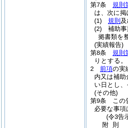
第7条
規則
は、次に掲
(1)
規則
及
(2)
補助事
拠書類を
(実績報告)
第8条
規則
りとする。
2
前項
の実
内又は補助
い日とし、
(その他)
第9条
この
必要な事項
(令3告
附
則