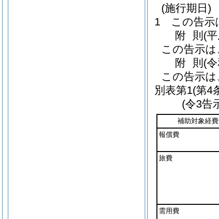
(施行期日)
1
この告示
附
則
(
この告示は
附
則
(
この告示は
別表第1
(第4
(令3告
補助対象経費
報償費
旅費
需用費