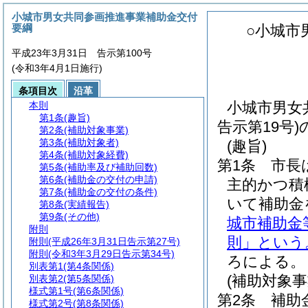
小城市男女共同参画推進事業補助金交付
要綱
○小城市
平成23年3月31日 告示第100号
(令和3年4月1日施行)
条項目次
沿革
小城市男女
本則
第1条
(趣旨)
告示第19号
第2条
(補助対象事業)
第3条
(補助対象者)
(趣旨)
第4条
(補助対象経費)
第1条
市長
第5条
(補助率及び補助回数)
第6条
(補助金の交付の申請)
主的かつ積
第7条
(補助金の交付の条件)
いて補助金
第8条
(実績報告)
第9条
(その他)
城市補助金
附則
則」という
附則
(平成26年3月31日告示第27号)
附則
(令和3年3月29日告示第34号)
ろによる。
別表第1
(第4条関係)
(補助対象事
別表第2
(第5条関係)
様式第1号
(第6条関係)
第2条
補助
様式第2号
(第8条関係)