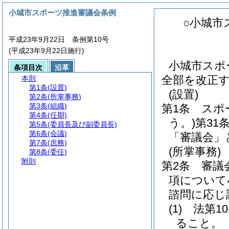
小城市スポーツ推進審議会条例
○小城市
平成23年9月22日 条例第10号
(平成23年9月22日施行)
小城市スポ
条項目次
沿革
全部を改正
本則
第1条
(設置)
(設置)
第2条
(所掌事務)
第3条
(組織)
第1条
スポ
第4条
(任期)
う。)
第31
第5条
(委員長及び副委員長)
第6条
(会議)
「審議会」
第7条
(庶務)
(所掌事務)
第8条
(委任)
附則
第2条
審議
項について
諮問に応じ
(1)
法第1
ること。