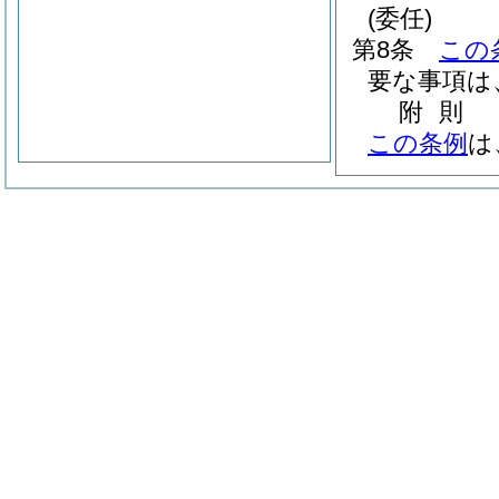
(委任)
第8条
この
要な事項は
附
則
この条例
は