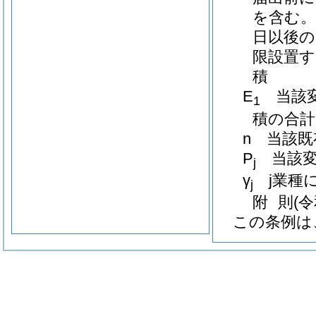
を含む。
日以後の
限設置す
積
E
当該変
1
積の合計
n 当該
P
当該変
j
γ
j業種に
j
附
則
(
この条例は