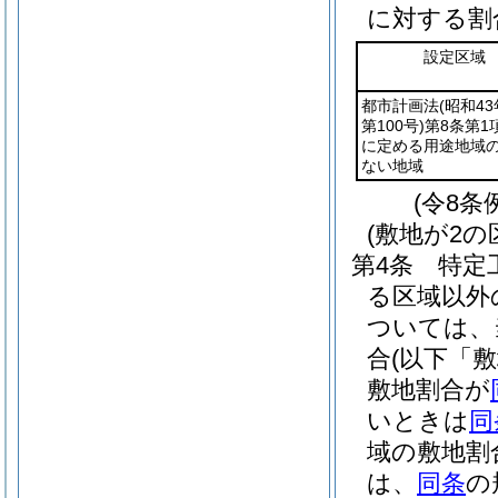
に対する割
設定区域
都市計画法
(昭和4
第100号)
第8条第1
に定める用途地域
ない地域
(令8条
(敷地が2
第4条
特定
る区域以外
ついては、
合
(以下「
敷地割合が
いときは
同
域の敷地割
は、
同条
の