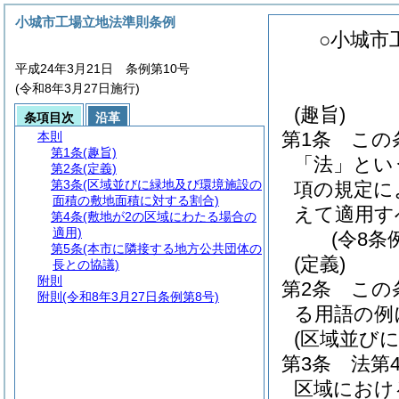
小城市工場立地法準則条例
○小城市
平成24年3月21日 条例第10号
(令和8年3月27日施行)
(趣旨)
条項目次
沿革
第1条
この
本則
第1条
(趣旨)
「法」とい
第2条
(定義)
第3条
(区域並びに緑地及び環境施設の
項の規定に
面積の敷地面積に対する割合)
えて適用す
第4条
(敷地が2の区域にわたる場合の
適用)
(令8条
第5条
(本市に隣接する地方公共団体の
(定義)
長との協議)
附則
第2条
この
附則
(令和8年3月27日条例第8号)
る用語の例
(区域並び
第3条
法第
区域におけ