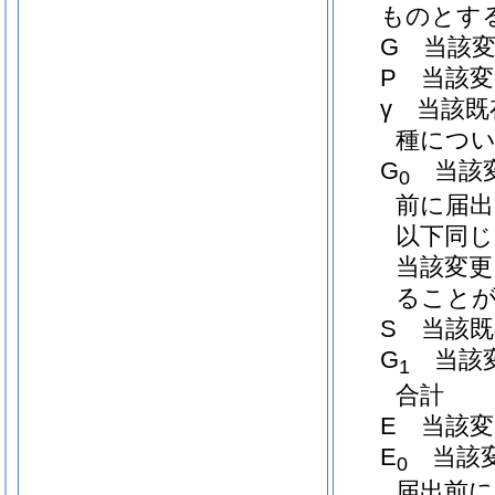
ものとす
G 当該
P 当該
γ 当該
種につ
G
当該変
0
前に届
以下同じ
当該変更
ることが
S 当該
G
当該変
1
合計
E 当該
E
当該変
0
届出前に