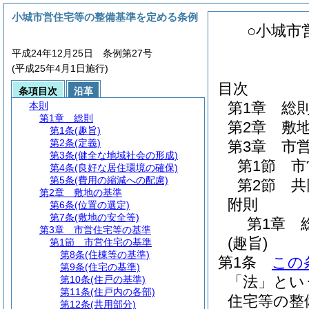
小城市営住宅等の整備基準を定める条例
○小城市
平成24年12月25日 条例第27号
(平成25年4月1日施行)
目次
条項目次
沿革
第1章
総
本則
第1章
総則
第2章
敷
第1条
(趣旨)
第2条
(定義)
第3章
市
第3条
(健全な地域社会の形成)
第1節
市
第4条
(良好な居住環境の確保)
第5条
(費用の縮減への配慮)
第2節
共
第2章
敷地の基準
附則
第6条
(位置の選定)
第7条
(敷地の安全等)
第1章
第3章
市営住宅等の基準
(趣旨)
第1節
市営住宅の基準
第8条
(住棟等の基準)
第1条
この
第9条
(住宅の基準)
「法」とい
第10条
(住戸の基準)
第11条
(住戸内の各部)
住宅等の整
第12条
(共用部分)