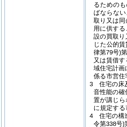
るためのも
ばならない
取り又は同
用に供する
設の買取り
じた公的賃
律第79号)
又は賃借す
域住宅計画
係る市営住
3
住宅の床
音性能の確
置が講じら
に規定する
4
住宅の構
令第338号)