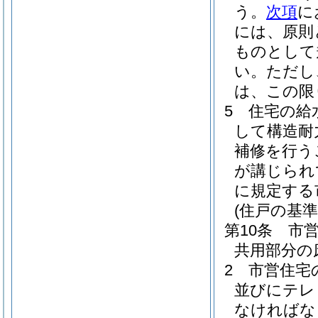
う。
次項
に
には、原則
ものとして
い。
ただし
は、この限
5
住宅の給
して構造耐
補修を行う
が講じられ
に規定する
(住戸の基準
第10条
市
共用部分の
2
市営住宅
並びにテレ
なければな