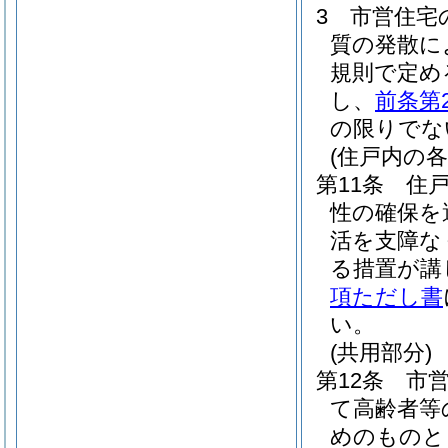
3
市営住宅
質の発散に
規則で定め
し、
前条第
の限りでな
(住戸内の各
第11条
住
性の確保を
活を支障な
る措置が講
項ただし書
い。
(共用部分)
第12条
市
て高齢者等
めのものと