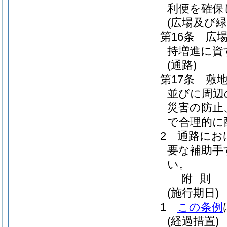
利便を確保
(広場及び緑
第16条
広
持増進に資
(通路)
第17条
敷
並びに周辺
災害の防止
で合理的に
2
通路にお
要な補助手
い。
附
則
(施行期日)
1
この条例
(経過措置)