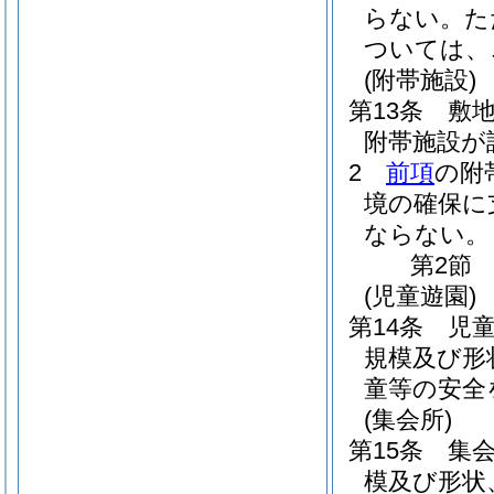
らない。
た
ついては、
(附帯施設)
第13条
敷
附帯施設が
2
前項
の附
境の確保に
ならない。
第2節
(児童遊園)
第14条
児
規模及び形
童等の安全
(集会所)
第15条
集
模及び形状