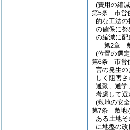
(費用の縮減
第5条
市営
的な工法の
の確保に努
の縮減に配
第2章
(位置の選定
第6条
市営
害の発生の
しく阻害さ
通勤、通学
考慮して選
(敷地の安全
第7条
敷地
ある土地そ
に地盤の改