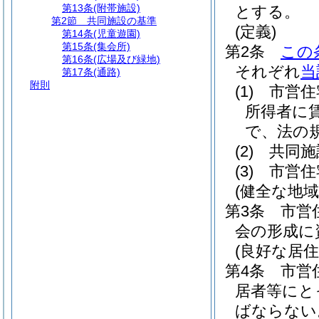
第13条
(附帯施設)
とする。
第2節
共同施設の基準
(定義)
第14条
(児童遊園)
第15条
(集会所)
第2条
この
第16条
(広場及び緑地)
それぞれ
当
第17条
(通路)
附則
(1)
市営住
所得者に
で、法の
(2)
共同施
(3)
市営住
(健全な地域
第3条
市営
会の形成に
(良好な居住
第4条
市営
居者等にと
ばならない