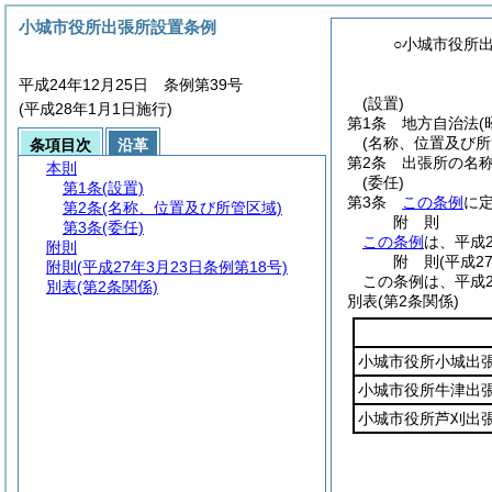
小城市役所出張所設置条例
○小城市役所
平成24年12月25日 条例第39号
(設置)
(平成28年1月1日施行)
第1条
地方自治法
(
(名称、位置及び所
条項目次
沿革
第2条
出張所の名
本則
(委任)
第1条
(設置)
第3条
この条例
に
第2条
(名称、位置及び所管区域)
附
則
第3条
(委任)
この条例
は、平成
附則
附
則
(平成2
附則
(平成27年3月23日条例第18号)
この条例は、平成2
別表
(第2条関係)
別表
(第2条関係)
小城市役所小城出
小城市役所牛津出
小城市役所芦刈出