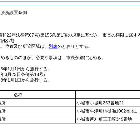
出張所設置条例
昭和22年法律第67号)
第155条第1項の規定に基づき、市長の権限に属
管区域)
称、位置及び所管区域は、
別表
のとおりとする。
定めるもののほか、必要な事項は、市長が別に定める。
25年1月1日から施行する。
7年3月23日
条例第18号)
8年1月1日から施行する。
名称
張所
小城市小城町253番地21
張所
小城市牛津町柿樋瀬1062番地1
張所
小城市芦刈町三王崎349番地