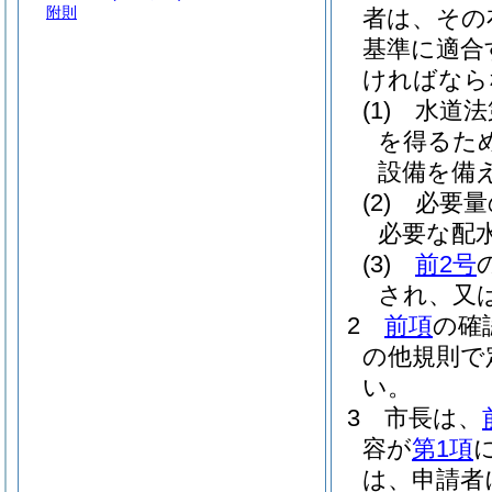
附則
者は、その
基準に適合
ければなら
(1)
水道法
を得るた
設備を備
(2)
必要量
必要な配
(3)
前2号
され、又
2
前項
の確
の他規則で
い。
3
市長は、
容が
第1項
は、申請者