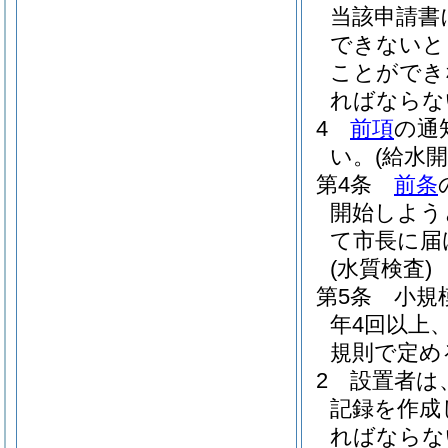
当該申請書
できないと
ことができ
ればならな
4
前項
の通
い。
(給水
第4条
前条
開始しよう
て市長に届
(水質検査)
第5条
小規
年4回以上
規則で定め
2
設置者は
記録を作成
ればならな