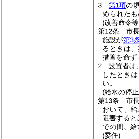
3
第1項
の
められたも
(改善命令等
第12条
市
施設が
第3
るときは、
措置を命ず
2
設置者は
したときは
い。
(給水の停止
第13条
市
おいて、給
阻害すると
での間、給
(委任)