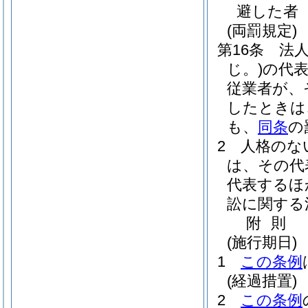
避した者
(両罰規定)
第16条
法
じ。)
の代
従業者が、
したときは
も、
同条
の
2
人格のな
は、その代
代表するほ
訟に関する
附
則
(施行期日)
1
この条例
(経過措置)
2
この条例