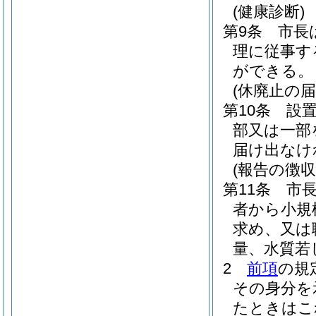
(健康診断)
第9条
市長
理に従事す
ができる。
(休廃止の届
第10条
設
部又は一部
届け出なけ
(報告の徴
第11条
市
者から小規
求め、又は
量、水質若
2
前項
の規
その身分を
たときはこ