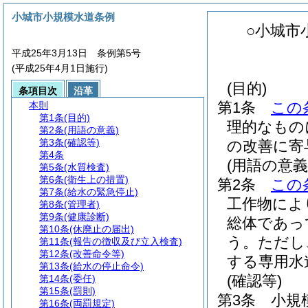
小城市小規模水道条例
○小城市
平成25年3月13日 条例第5号
(平成25年4月1日施行)
(目的)
条項目次
沿革
第1条
この
本則
第1条
(目的)
理的なもの
第2条
(用語の意義)
第3条
(確認等)
の改善に寄
第4条
(用語の意義
第5条
(水質検査)
第6条
(衛生上の措置)
第2条
この
第7条
(給水の緊急停止)
工作物によ
第8条
(管理者)
第9条
(健康診断)
総体であっ
第10条
(休廃止の届出)
う。
ただし
第11条
(報告の徴収及び立入検査)
第12条
(改善命令等)
する専用水
第13条
(給水の停止命令)
(確認等)
第14条
(委任)
第15条
(罰則)
第3条
小規
第16条
(両罰規定)