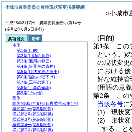
小城市農業委員会農地現状変更指導要綱
○小城市
平成25年3月7日 農業委員会告示第14号
(令和2年6月5日施行)
(目的)
条項目次
沿革
第1条
この
本則
第1条
(目的)
という。)
第2条
(用語の意義)
第3条
(適用の範囲)
の現状変更
第4条
(事業主の責務)
における優
第5条
(現状変更の届出)
第6条
(届出の取下げ)
好な維持管
第7条
(工事の完了)
(用語の意義
第8条
(工事の確認)
第9条
(その他)
第2条
この
附則
当該各号
に
附則
(令和2年6月5日農委告示第4号)
様式第1号
(第5条関係)
(1)
現状変
様式第2号
(第5条関係)
(2)
形状変
様式第3号
(第5条関係)
様式第4号
(第5条関係)
すること
様式第5号
(第6条関係)