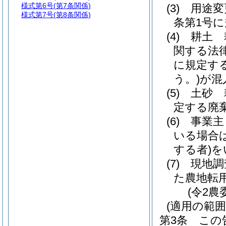
様式第6号
(第7条関係)
(3)
用途変
様式第7号
(第8条関係)
条第1号
(4)
耕土 
関する法
に規定す
う。)
が混
(5)
土砂 
定する廃
(6)
事業主
いる場合
する者)
を
(7)
現地調
た農地転
(令2農
(適用の範囲
第3条
この