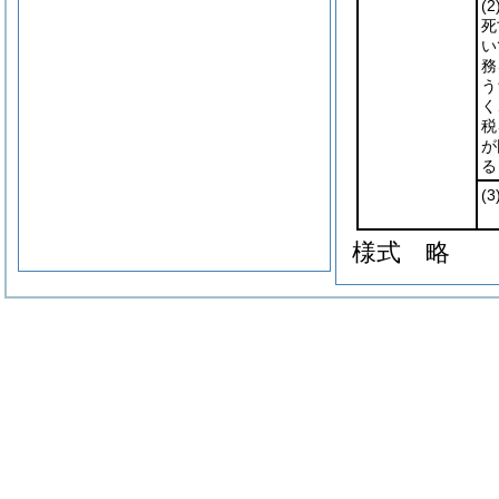
(2
死
い
務
う
く
税
が
る
(3
様式
略