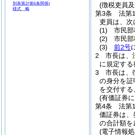
別表第2
(第6条関係)
(徴税吏員
様式
略
第3条
法第
吏員は、次
(1)
市民部
(2)
市民部
(3)
前2号
2
市長は、
に規定する
3
市長は、
の身分を証
を交付する
(有価証券
第4条
法第
価証券は、
の合計額を
(電子情報