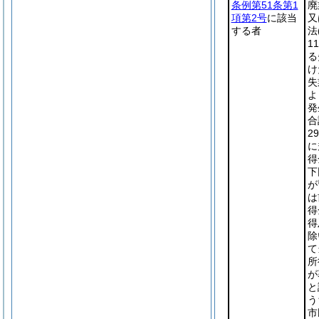
条例第51条第1
廃
項第2号
に該当
又
する者
法
1
る
け
失
よ
発
合
2
に
得
下
が
は
得
得
除
て
所
が
と
う
市