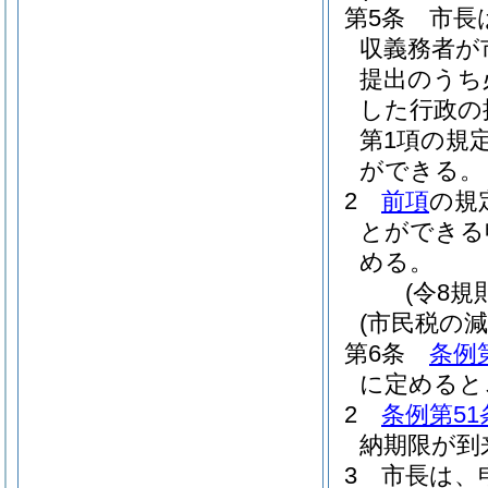
第5条
市長
収義務者が
提出のうち
した行政の
第1項の規
ができる。
2
前項
の規
とができる
める。
(令8規
(市民税の減
第6条
条例
に定めると
2
条例第51
納期限が到
3
市長は、