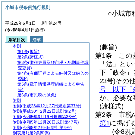
小城市税条例施行規則
○小城市
平成25年6月1日 規則第24号
(令和8年4月1日施行)
条項目次
沿革
(趣旨)
本則
第1条
(趣旨)
第1条
この
第2条
(諸様式)
第3条
(徴税吏員及び市税・犯則事件調
「法」とい
査吏員)
下「政令」
第4条
(有価証券による納付又は納入の
委託)
23号)
その
第5条
(電子情報処理組織による申告
号。以下「
等)
第6条
(市民税の減免)
か、必要な
附則
(諸様式)
附則
(平成28年12月27日規則第37号)
附則
(平成30年2月22日規則第2号)
第2条
市税
附則
(令和5年6月19日規則第36号)
第1
に掲げ
附則
(令和5年12月28日規則第47号)
附則
(令和8年2月6日規則第4号)
(令8規
別表第1
(第2条関係)