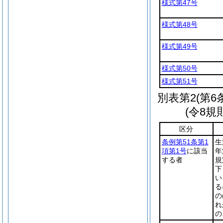
様式第47号
様式第48号
様式第49号
様式第50号
様式第51号
別表第2
(第6
(令8規
区分
条例第51条第1
生
項第1号
に該当
年
する者
規
下
い
る
の
れ
の