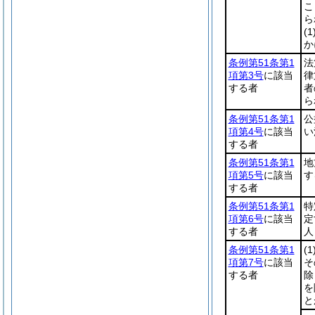
こ
ら
(1
か
条例第51条第1
法
項第3号
に該当
律
する者
者
ら
条例第51条第1
公
項第4号
に該当
い
する者
条例第51条第1
地
項第5号
に該当
す
する者
条例第51条第1
特
項第6号
に該当
定
する者
人
条例第51条第1
(1
項第7号
に該当
そ
する者
除
を
と