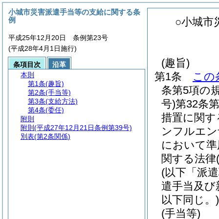
小城市災害派遣手当等の支給に関する条
例
○小城市
平成25年12月20日 条例第23号
(平成28年4月1日施行)
(趣旨)
条項目次
沿革
第1条
この
本則
第1条
(趣旨)
条第5項の
第2条
(手当等)
第3条
(支給方法)
号)
第32条第
第4条
(委任)
措置に関す
附則
附則
(平成27年12月21日条例第39号)
ンフルエン
別表
(第2条関係)
において準
関する法律
(以下「派
遣手当及び
以下同じ。)
(手当等)