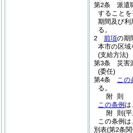
第2条
派遣
することを
期間及び利
る。
2
前項
の期
本市の区域
(支給方法)
第3条
災害
(委任)
第4条
この
る。
附
則
この条例
は
附
則
(平
この条例は
別表
(第2条関