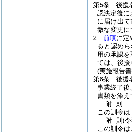
第5条
後援
認決定後に
に届け出て
微な変更に
2
前項
に定
ると認めら
用の承認を
ては、後援
(実施報告書
第6条
後援
事業終了後
書類を添え
附
則
この訓令は
附
則
(
この訓令は