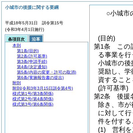
小城市の後援に関する要綱
○小城市
平成18年5月31日 訓令第15号
(令和3年4月1日施行)
(目的)
条項目次
沿革
第1条
この
本則
第1条
(目的)
る事業を行
第2条
(許可基準)
第3条
(申請手続)
小城市の後
第4条
(決定通知)
奨励し、学
第5条
(内容の変更・許可の取消)
第6条
(実施報告書の提出)
資すること
附則
(許可基準)
附則
(令和3年3月15日訓令第4号)
様式第1号
(第3条関係)
第2条
後援
様式第2号
(第4条関係)
除き、市が
様式第3号
(第6条関係)
に対して行
件を付する
(1)
営利を