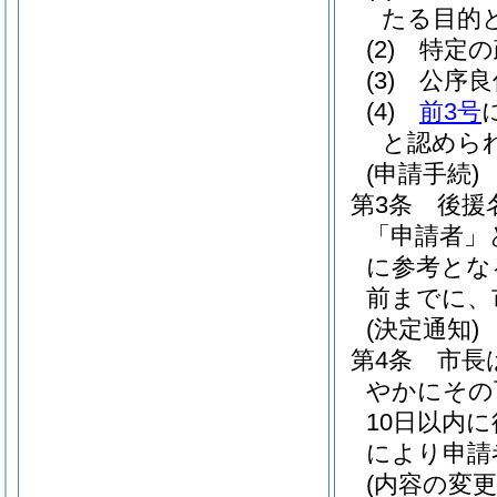
たる目的
(2)
特定の
(3)
公序良
(4)
前3号
と認めら
(申請手続)
第3条
後援
「申請者」
に参考とな
前までに、
(決定通知)
第4条
市長
やかにその
10日以内
により申請
(内容の変