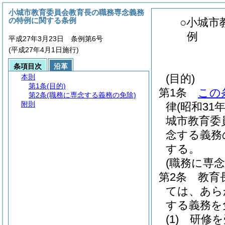
小城市教育委員会教育長の職務専念義務
の特例に関する条例
○小城市
例
平成27年3月23日 条例第6号
(平成27年4月1日施行)
条項目次
沿革
(目的)
本則
第1条
(目的)
第1条
この
第2条
(職務に専念する義務の免除)
附則
律
(昭和31
城市教育委
念する義務
する。
(職務に専
第2条
教育
ては、あら
する義務を
(1)
研修を