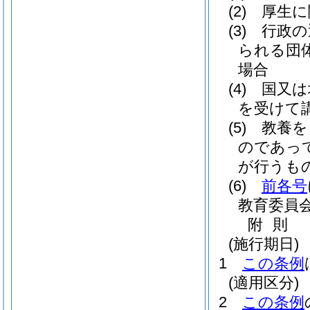
(2)
厚生に
(3)
行政の
られる団
場合
(4)
国又は
を受けて
(5)
教養を
のであっ
が行うも
(6)
前各号
教育委員
附
則
(施行期日)
1
この条例
(適用区分)
2
この条例