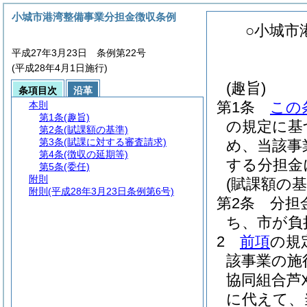
小城市港湾整備事業分担金徴収条例
○小城市
平成27年3月23日 条例第22号
(平成28年4月1日施行)
(趣旨)
条項目次
沿革
第1条
この
本則
第1条
(趣旨)
の規定に基
第2条
(賦課額の基準)
第3条
(賦課に対する審査請求)
め、当該事
第4条
(徴収の延期等)
する分担金
第5条
(委任)
附則
(賦課額の基
附則
(平成28年3月23日条例第6号)
第2条
分担
ち、市が負
2
前項
の規
該事業の施
協同組合芦
に代えて、