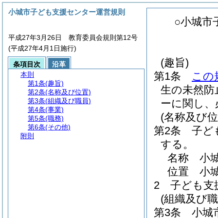
小城市子ども支援センター運営規則
○小城市
平成27年3月26日 教育委員会規則第12号
(平成27年4月1日施行)
(趣旨)
条項目次
沿革
第1条
この
本則
第1条
(趣旨)
生の未然防
第2条
(名称及び位置)
第3条
(組織及び職員)
ーに関し、
第4条
(事業)
(名称及び位
第5条
(職務)
第6条
(その他)
第2条
子ど
附則
する。
名称 小
位置 小城
2
子ども支
(組織及び職
第3条
小城