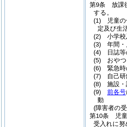
第9条
放課
する。
(1)
児童の
定及び生
(2)
小学校
(3)
年間・
(4)
日誌等
(5)
おやつ
(6)
緊急時
(7)
自己研
(8)
施設・
(9)
前各号
動
(障害者の受
第10条
児
受入れに努