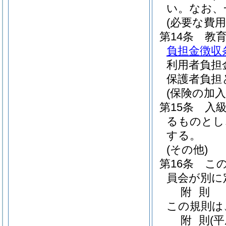
い。
なお、
(必要な費用
第14条
教
負担金徴収
利用者負担
保護者負担
(保険の加入
第15条
入
るものとし
する。
(その他)
第16条
こ
員会が別に
附
則
この規則は
附
則
(