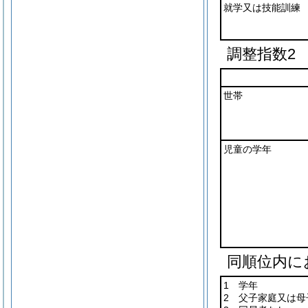
就学又は技能訓練
調整指数2
世帯
児童の学年
同順位内に
1 学年
2 父子家庭又は母