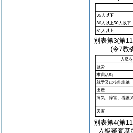
35人以下
36人以上50人以下
51人以上
別表第3
(第1
(令7教
入級を
就労
求職活動
就学又は技能訓練
出産
病気、障害、看護
災害
別表第4
(第1
入級審査基