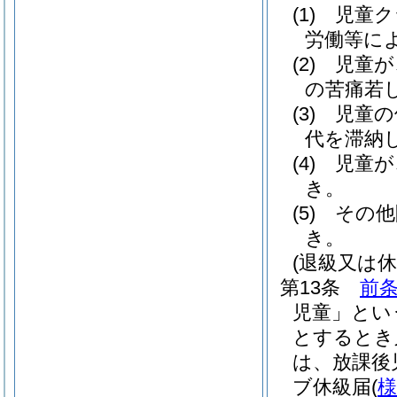
(1)
児童ク
労働等に
(2)
児童が
の苦痛若
(3)
児童の
代を滞納
(4)
児童が
き。
(5)
その他
き。
(退級又は休
第13条
前
児童」とい
とするとき
は、放課後
ブ休級届
(
様