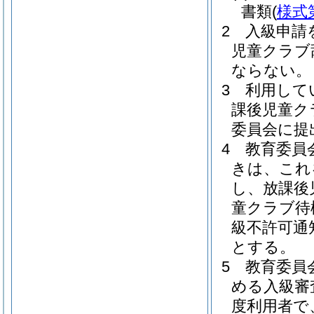
書類
(
様式
2
入級申請
児童クラブ
ならない。
3
利用して
課後児童ク
委員会に提
4
教育委員
きは、これ
し、放課後
童クラブ待
級不許可通
とする。
5
教育委員
める入級審
度利用者で