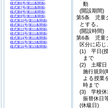
動
様式第6号
(第11条関係)
様式第7号
(第11条関係)
(開設期間)
様式第8号
(第11条関係)
様式第9号
(第11条関係)
第5条
児童
様式第10号
(第11条関係)
とする。
様式第11号
(第11条関係)
様式第12号
(第11条関係)
(開設時間)
様式第13号
(第11条関係)
第6条
児童
様式第14号
(第11条関係)
様式第15号
(第13条関係)
区分に応じ
様式第16号
(第13条関係)
(1)
平日
(
まで
(2)
土曜日
施行規則
よる授業
時まで
(3)
学校休
振替休日等
(休級日)