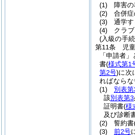
(1)
障害の
(2)
合併症
(3)
通学す
(4)
クラブ
(入級の手続
第11条
児
「申請者」
書
(
様式第1
第2号
)
に次
ればならな
(1)
別表第
該
別表第3
証明書
(
様
及び診断
(2)
誓約書
(3)
前2号