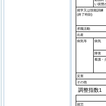
い状態
就学又は技能訓練
(終了時刻)
求職活動
出産
病気等
病気
障害
看護・
災害
その他
調整指数1
就労