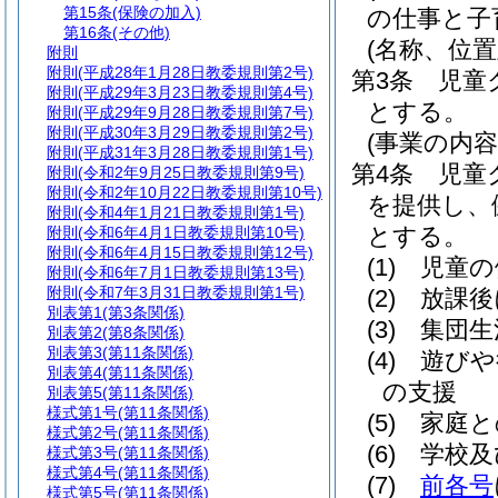
第15条
(保険の加入)
の仕事と子
第16条
(その他)
(名称、位置
附則
附則
(平成28年1月28日教委規則第2号)
第3条
児童
附則
(平成29年3月23日教委規則第4号)
とする。
附則
(平成29年9月28日教委規則第7号)
附則
(平成30年3月29日教委規則第2号)
(事業の内容
附則
(平成31年3月28日教委規則第1号)
第4条
児童
附則
(令和2年9月25日教委規則第9号)
附則
(令和2年10月22日教委規則第10号)
を提供し、
附則
(令和4年1月21日教委規則第1号)
とする。
附則
(令和6年4月1日教委規則第10号)
附則
(令和6年4月15日教委規則第12号)
(1)
児童の
附則
(令和6年7月1日教委規則第13号)
附則
(令和7年3月31日教委規則第1号)
(2)
放課後
別表第1
(第3条関係)
(3)
集団生
別表第2
(第8条関係)
別表第3
(第11条関係)
(4)
遊びや
別表第4
(第11条関係)
の支援
別表第5
(第11条関係)
様式第1号
(第11条関係)
(5)
家庭と
様式第2号
(第11条関係)
(6)
学校及
様式第3号
(第11条関係)
様式第4号
(第11条関係)
(7)
前各号
様式第5号
(第11条関係)