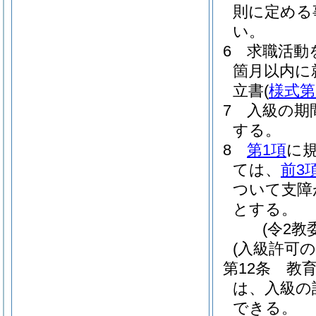
則に定める
い。
6
求職活動
箇月以内に
立書
(
様式第
7
入級の期
する。
8
第1項
に
ては、
前3
ついて支障
とする。
(令2教
(入級許可の
第12条
教
は、入級の
できる。