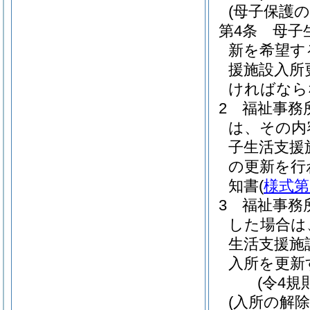
(母子保護
第4条
母子
新を希望す
援施設入所
ければなら
2
福祉事務
は、その内
子生活支援
の更新を行
知書
(
様式第
3
福祉事務
した場合は
生活支援施
入所を更新
(令4規
(入所の解除