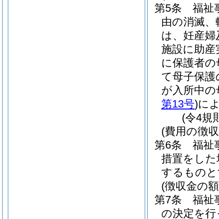
第5条
福祉
由の消滅、
は、妊産婦
施設に助産
に保護者の
て母子保護
が入所中の
第13号
)
に
(令4規
(費用の徴収
第6条
福祉
措置をした
するものと
(徴収金の額
第7条
福祉
の決定を行