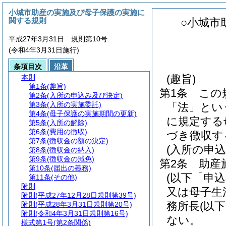
小城市助産の実施及び母子保護の実施に
関する規則
○小城市
平成27年3月31日 規則第10号
(令和4年3月31日施行)
条項目次
沿革
(趣旨)
本則
第1条
(趣旨)
第1条
この
第2条
(入所の申込み及び決定)
第3条
(入所の実施委託)
「法」とい
第4条
(母子保護の実施期間の更新)
に規定する
第5条
(入所の解除)
第6条
(費用の徴収)
づき徴収す
第7条
(徴収金の額の決定)
(入所の申
第8条
(徴収金の納入)
第9条
(徴収金の減免)
第2条
助産
第10条
(届出の義務)
(以下「申
第11条
(その他)
附則
又は母子生
附則
(平成27年12月28日規則第39号)
務所長
(以
附則
(平成28年3月31日規則第20号)
附則
(令和4年3月31日規則第16号)
ない。
様式第1号
(第2条関係)