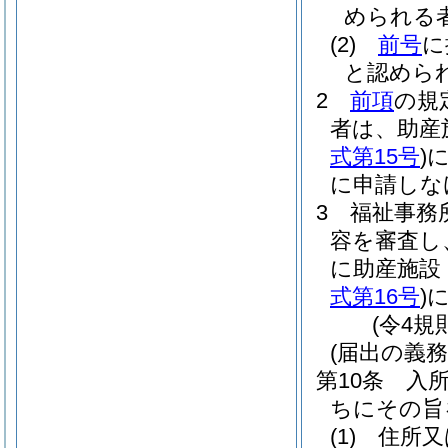
められる
(2)
前号
に
と認めら
2
前項
の規
者は、助産
式第15号
)
に申請しな
3
福祉事務
容を審査し
に助産施設
式第16号
)
(令4規
(届出の義務
第10条
入
ちにその旨
(1)
住所又