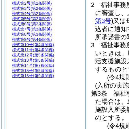
様式第2号
(第2条関係)
2
福祉事務
様式第3号
(第2条関係)
に審査し、
様式第4号
(第2条関係)
様式第5号
(第2条関係)
第3号
)
又は
様式第6号
(第2条関係)
込者に通知
様式第7号
(第3条関係)
様式第8号
(第3条関係)
所承諾書の
様式第9号
(第4条関係)
3
福祉事務
様式第10号
(第4条関係)
様式第11号
(第4条関係)
いときは、
様式第12号
(第5条関係)
活支援施設
様式第13号
(第5条関係)
様式第14号
(第7条関係)
するものと
様式第15号
(第9条関係)
様式第16号
(第9条関係)
(令4規
(入所の実施
第3条
福祉
た場合は、
施設入所委
のとする。
(令4規