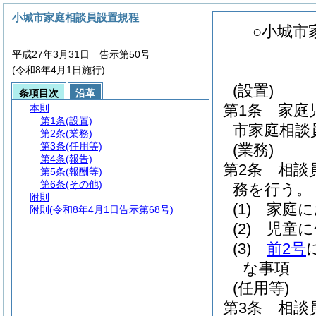
小城市家庭相談員設置規程
○小城市
平成27年3月31日 告示第50号
(令和8年4月1日施行)
(設置)
条項目次
沿革
第1条
家庭
本則
第1条
(設置)
市家庭相談
第2条
(業務)
第3条
(任用等)
(業務)
第4条
(報告)
第2条
相談
第5条
(報酬等)
第6条
(その他)
務を行う。
附則
(1)
家庭に
附則
(令和8年4月1日告示第68号)
(2)
児童に
(3)
前2号
な事項
(任用等)
第3条
相談