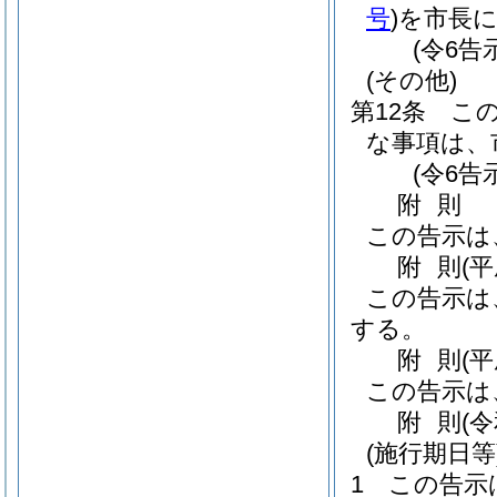
号
)
を市長
(令6告
(その他)
第12条
こ
な事項は、
(令6告
附
則
この告示は
附
則
(
この告示は
する。
附
則
(
この告示は
附
則
(
(施行期日等
1
この告示