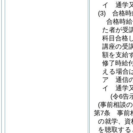
イ
通学
(3)
合格時
合格時給
た者が受
科目合格
講座の受
額を支給
修了時給
える場合
ア
通信
イ
通学
(令6告
(事前相談の
第7条
事前
の就学、資
を聴取する