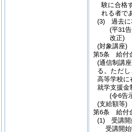
験に合格
れる者で
(3)
過去に
(平31
改正)
(対象講座)
第5条
給付
(通信制講座
る。
ただし
高等学校に
就学支援金
(令6告
(支給額等)
第6条
給付
(1)
受講開
受講開始