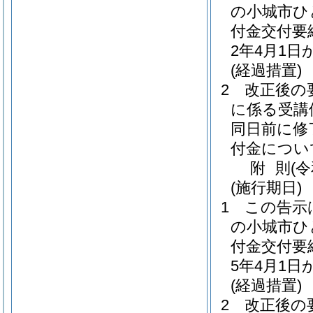
の小城市ひ
付金交付要
2年4月1
(経過措置)
2
改正後の
に係る受講
同日前に修
付金につい
附
則
(
(施行期日)
1
この告示
の小城市ひ
付金交付要
5年4月1
(経過措置)
2
改正後の