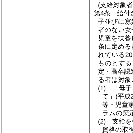
(支給対象者
第4条
給付
子並びに寡
者のない女
児童を扶養
条に定める
れている2
ものとする
定・高卒認
る者は対象
(1)
「母子
て」
(平成
等・児童家
ラムの策
(2)
支給を
資格の取