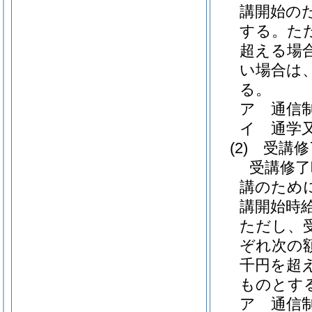
講開始の
する。た
超える場
い場合は
る。
ア
通信
イ
通学
(2)
受講修
受講修了
講のため
講開始時
ただし、
ぞれ次の
千円を超
ものとす
ア
通信