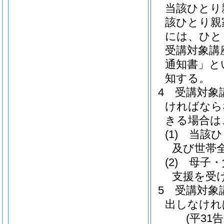
当該ひとり
該ひとり親
には、ひと
受講対象講
通知書」と
知する。
4
受講対象
ければなら
きる場合は
(1)
当該ひ
及び世帯
(2)
母子・
支援を受
5
受講対象
出しなけれ
(平31