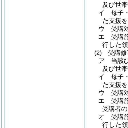
及び世帯
イ
母子
た支援
ウ
受講
エ
受講
行した領
(2)
受講修
ア
当該
及び世帯
イ
母子
た支援
ウ
受講
エ
受講
受講者の
オ
受講
行した領