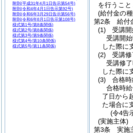
附則
(平成31年4月1日告示第54号)
を行うこと
附則
(令和4年4月1日告示第92号)
(給付金の種
附則
(令和6年3月29日告示第56号)
附則
(令和6年8月1日告示第108号)
第2条
給付
様式第1号
(第8条関係)
(1)
受講開
様式第2号
(第8条関係)
様式第3号
(第9条関係)
受講開始
様式第4号
(第10条関係)
した際に
様式第5号
(第11条関係)
(2)
受講修
受講修了
した際に
(3)
合格時
合格時給
了日から
た場合に
(令4告
(実施主体)
第3条
実施