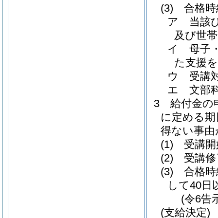
(3)
合格時
ア
当該
及び世帯
イ
母子
た支援
ウ
受講
エ
文部
3
給付金の
に定める期
得ない事由
(1)
受講開
(2)
受講修
(3)
合格時
して40日
(令6告
(支給決定)