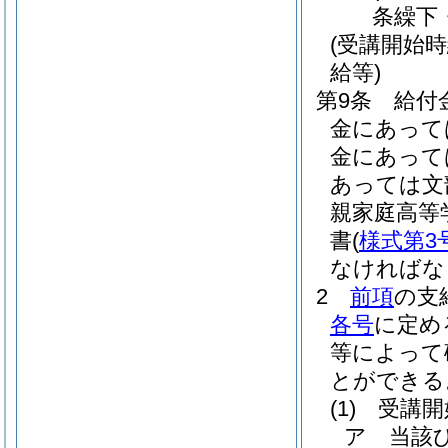
条繰下
(受講開始
給等)
第9条
給付
金にあって
金にあって
あっては文
親家庭高等
書
(
様式第3
なければな
2
前項
の支
各号
に定め
等によって
とができる
(1)
受講開
ア
当該