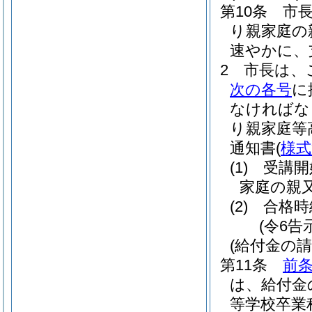
第10条
市
り親家庭の
速やかに、
2
市長は、
次の各号
に
なければな
り親家庭等
通知書
(
様式
(1)
受講開
家庭の親
(2)
合格時
(令6告
(給付金の請
第11条
前
は、給付金
等学校卒業