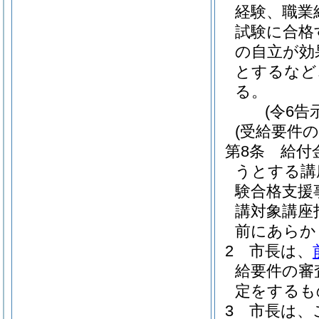
経験、職業
試験に合格
の自立が効
とするなど
る。
(令6告
(受給要件
第8条
給付
うとする講
験合格支援
講対象講座
前にあらか
2
市長は、
給要件の審
定をするも
3
市長は、