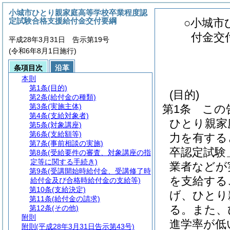
小城市ひとり親家庭高等学校卒業程度認
定試験合格支援給付金交付要綱
○小城市
付金交
平成28年3月31日 告示第19号
(令和6年8月1日施行)
条項目次
沿革
本則
第1条
(目的)
(目的)
第2条
(給付金の種類)
第3条
(実施主体)
第1条
この
第4条
(支給対象者)
ひとり親家
第5条
(対象講座)
第6条
(支給額等)
力を有する
第7条
(事前相談の実施)
卒認定試験
第8条
(受給要件の審査、対象講座の指
定等に関する手続き)
業者などが
第9条
(受講開始時給付金、受講修了時
を支給する
給付金及び合格時給付金の支給等)
第10条
(支給決定)
げ、ひとり
第11条
(給付金の請求)
る。
また、
第12条
(その他)
附則
進学率が低
附則
(平成28年3月31日告示第43号)