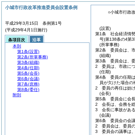
小城市行政改革推進委員会設置条例
○小城市行政
平成29年3月15日 条例第1号
(設置)
(平成29年4月1日施行)
第1条
社会経済情
号)
第138条の4
条項目次
沿革
(所掌事務)
本則
第2条
委員会は、
第1条
(設置)
(組織)
第2条
(所掌事務)
第3条
委員会は、委
第3条
(組織)
2
委員は、市政に
第4条
(任期)
(任期)
第5条
(会長)
第4条
委員の任期
第6条
(会議)
員が欠けた場合の
第7条
(庶務)
2
委員の再任は妨
第8条
(委任)
(会長)
附則
第5条
委員会に会
2
会長は、会務を
3
会長に事故があ
(会議)
第6条
委員会の会
2
委員会は、委員
3
委員会の議事は