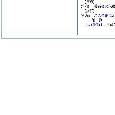
(庶務)
第7条
委員会の庶
(委任)
第8条
この条例
に
附
則
この条例
は、平成