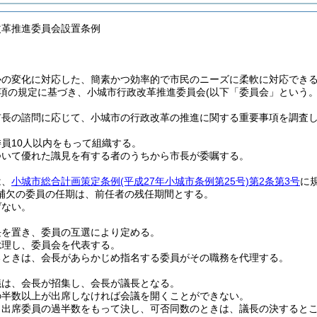
改革推進委員会設置条例
勢の変化に対応した、簡素かつ効率的で市民のニーズに柔軟に対応でき
第3項の規定に基づき、小城市行政改革推進委員会
(以下「委員会」という。
市長の諮問に応じて、小城市の行政改革の推進に関する重要事項を調査
員10人以内をもって組織する。
ついて優れた識見を有する者のうちから市長が委嘱する。
は、
小城市総合計画策定条例
(平成27年小城市条例第25号)
第2条第3号
に
補欠の委員の任期は、前任者の残任期間とする。
げない。
長を置き、委員の互選により定める。
総理し、委員会を代表する。
るときは、会長があらかじめ指名する委員がその職務を代理する。
議は、会長が招集し、会長が議長となる。
の半数以上が出席しなければ会議を開くことができない。
、出席委員の過半数をもって決し、可否同数のときは、議長の決すると