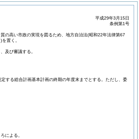
平成29年3月15日
条例第1号
る質の高い市政の実現を図るため、地方自治法
(昭和22年法律第67
)
を置く。
し、及び審議する。
規定する総合計画基本計画の終期の年度末までとする。
ただし、委
ころによる。