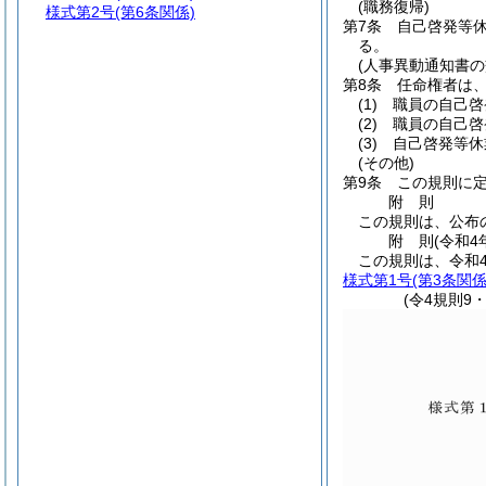
(職務復帰)
様式第2号
(第6条関係)
第7条
自己啓発等
る。
(人事異動通知書の
第8条
任命権者は
(1)
職員の自己啓
(2)
職員の自己啓
(3)
自己啓発等休
(その他)
第9条
この規則に
附
則
この規則は、公布
附
則
(令和4
この規則は、令和
様式第1号
(第3条関係
(令4規則9