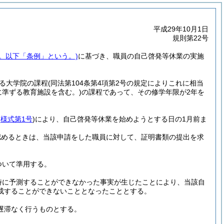
平成29年10月1日
規則第22号
号。以下「条例」という。)
に基づき、職員の自己啓発等休業の実施
する大学院の課程
(同法第104条第4項第2号の規定によりこれに相当
に準ずる教育施設を含む。)
の課程であって、その修学年限が2年を
(
様式第1号
)
により、自己啓発等休業を始めようとする日の1月前ま
認めるときは、当該申請をした職員に対して、証明書類の提出を求
ついて準用する。
時に予測することができなかった事実が生じたことにより、当該自
成することができないこととなったこととする。
遅滞なく行うものとする。