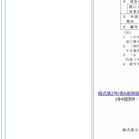
様式第2号
(第6条関係
(令4規則9