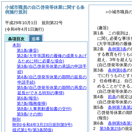
小城市職員の自己啓発等休業に関する条
例施行規則
○小城市職員
平成29年10月1日 規則第22号
(趣旨)
(令和4年4月1日施行)
第1条
この規則は
に関し必要な事項
条項目次
沿革
(大学等課程の履
本則
第2条
条例第3条
の
第1条
(趣旨)
する教育を行うも
第2条
(大学等課程の履修の成果をあげ
超え、3年を超え
るために特に必要な場合)
(自己啓発等休業の
第3条
(自己啓発等休業の承認の申請手
第3条
条例第6条
の
続)
でに行うものとす
第4条
(自己啓発等休業の期間の延長の
2
任命権者は、自
申請手続)
めることができる
第5条
(自己啓発等休業の期間の再度の
(自己啓発等休業の
延長ができる特別の事情)
第4条
前条
の規定
第6条
(報告)
(自己啓発等休業
第7条
(職務復帰)
第5条
条例第7条第
第8条
(人事異動通知書の交付)
己啓発等休業の期
第9条
(その他)
(報告)
附則
第6条
条例第9条第
附則
(令和4年3月23日規則第9号)
2
第3条第2項
の規
様式第1号
(第3条関係)