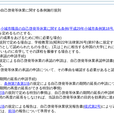
の自己啓発等休業に関する条例施行規則
、
小城市職員の自己啓発等休業に関する条例
(平成29年小城市条例第18
を定めるものとする。
修の成果をあげるために特に必要な場合)
規則で定める場合は、学校教育法
(昭和22年法律第26号)
第97条に規定
のとして認められたものを含む。)
又はこれに相当する外国の大学
(これ
ないものに在学してその課程を履修する場合とする。
承認の申請手続)
規定による自己啓発等休業の承認の申請は、自己啓発等休業承認申請書
る。
己啓発等休業の承認の申請について、その事由を確認する必要があると
。
期間の延長の申請手続)
は、
条例第7条第1項
の規定による自己啓発等休業の期間の延長の申請に
の期間の再度の延長ができる特別の事情)
2項
の規則で定める特別の事情は、自己啓発等休業の期間の延長の申請
間の再度の延長をしなければ、当該自己啓発等休業の目的を効果的に達
1項
の規定による報告は、自己啓発等休業状況報告書
(
様式第2号
)
により
定は、
前項
の報告について準用する。