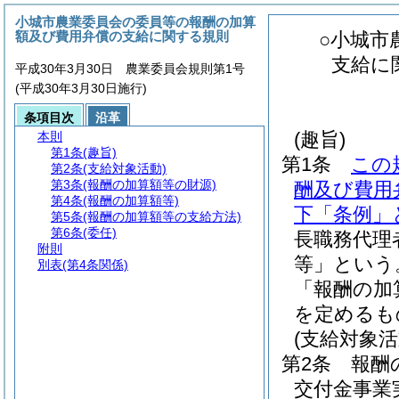
小城市農業委員会の委員等の報酬の加算
額及び費用弁償の支給に関する規則
○小城市
支給に
平成30年3月30日 農業委員会規則第1号
(平成30年3月30日施行)
条項目次
沿革
(趣旨)
本則
第1条
(趣旨)
第1条
この
第2条
(支給対象活動)
第3条
(報酬の加算額等の財源)
酬及び費用
第4条
(報酬の加算額等)
下「条例」
第5条
(報酬の加算額等の支給方法)
第6条
(委任)
長職務代理
附則
等」という
別表
(第4条関係)
「報酬の加
を定めるも
(支給対象活
第2条
報酬
交付金事業