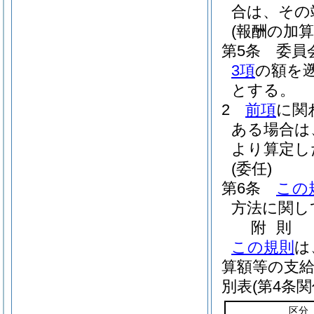
合は、その
(報酬の加
第5条
委員
3項
の額を
とする。
2
前項
に関
ある場合は
より算定し
(委任)
第6条
この
方法に関し
附
則
この規則
は
算額等の支
別表
(第4条関
区分