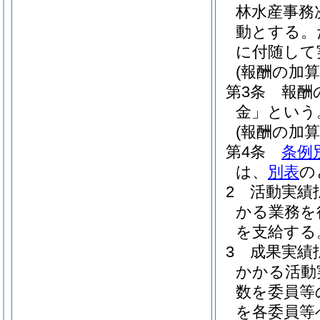
林水産事務
動とする。
に付随して
(報酬の加算
第3条
報酬
金」という
(報酬の加算
第4条
条例
は、
別表
の
2
活動実績
かる業務を
を支給する
3
成果実績
かかる活動
数を委員等
を各委員等