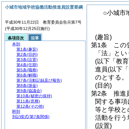
小城市地域学校協働活動推進員設置要綱
○小城市
平成30年11月22日 教育委員会告示第7号
(平成30年12月25日施行)
(趣旨)
条項目次
沿革
第1条
この
本則
第1条
(趣旨)
「法」とい
第2条
(目的)
第3条
(設置)
(以下「教
第4条
(任期)
進員
(以下
第5条
(職務)
第6条
(解職)
のとする。
第7条
(活動記録及び報告)
(目的)
第8条
(謝金)
第9条
(協議会)
第2条
推進
第10条
(秘密の保持)
関する事項
第11条
(庶務)
第12条
(その他)
等と学校と
附則
活動を行う
別記様式
(第7条関係)
(設置)