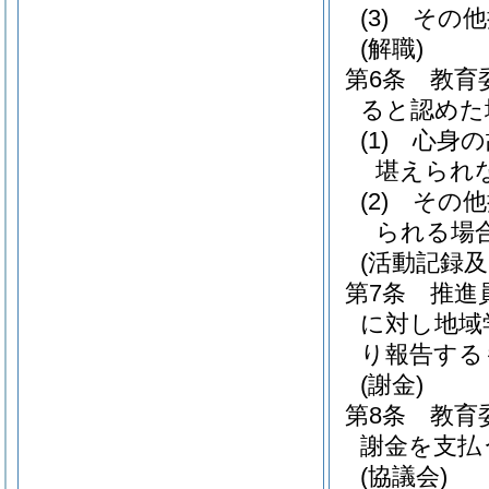
(3)
その他
(解職)
第6条
教育
ると認めた
(1)
心身の
堪えられ
(2)
その他
られる場
(活動記録及
第7条
推進
に対し地域
り報告する
(謝金)
第8条
教育
謝金を支払
(協議会)