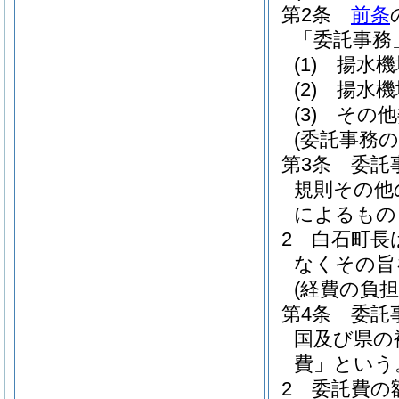
第2条
前条
「委託事務
(1)
揚水機
(2)
揚水機
(3)
その他
(委託事務
第3条
委託
規則その他
によるもの
2
白石町長
なくその旨
(経費の負担
第4条
委託
国及び県の
費」という
2
委託費の