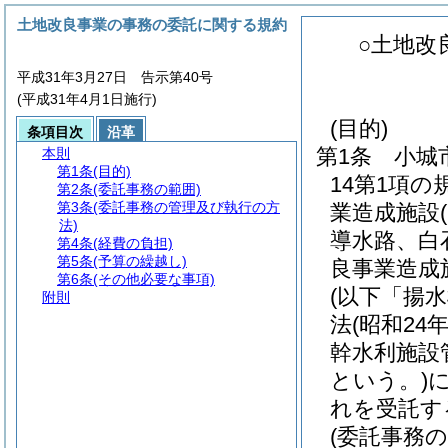
土地改良事業の事務の委託に関する規約
○土地改
平成31年3月27日 告示第40号
(平成31年4月1日施行)
(目的)
条項目次
沿革
第1条
小城
本則
第1条
(目的)
14第1項
第2条
(委託事務の範囲)
第3条
(委託事務の管理及び執行の方
業造成施設
法)
導水路、白
第4条
(経費の負担)
第5条
(予算の繰越し)
良事業造成
第6条
(その他必要な事項)
(以下「揚
附則
法
(昭和24
幹水利施設
という。)
れを受託す
(委託事務の