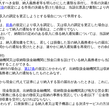
入すべき金額、納入義務者等を明らかにした書類を添付し、市長の決裁
前項
の規定による市長の決裁を受けた場合は、当該伝票及び書類により
収入の調定を更正しようとする場合について準用する。
)
は、
前条
の規定により収入を調定し、又は収入の調定を更正した場合は
によって納入の通知をする場合は、この限りでない。
において、納期日の定めのある収入に係る納入通知書については、当該納
行)
は、納入通知書を亡失し、若しくは損傷した旨の納入義務者からの届出
関からの通知を受けたときは、速やかに納入通知書を再発行し、その余
付)
融機関又は収納取扱金融機関に預金口座を設けている納入義務者から当
納することができる。
る納付の場合は、
第17条
の規定にかかわらず、出納取扱金融機関又は収
義務者に納入の通知をしたものとみなす。
から現金に代えて証券により納入する旨の届出があったときは、これに
、現金取扱員、出納取扱金融機関、収納取扱金融機関及び地方公営企業
の業務に係る公金の徴収又は収納の事務を受託している者
(以下「公金
領収書を交付しなければならない。
かわらず、口座振替による納入者又は電子機器による決済サービスの方