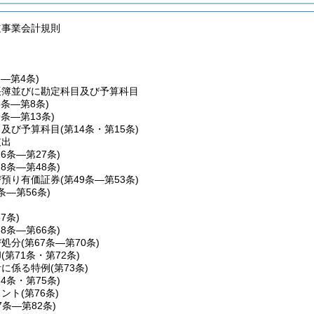
道事業会計規則
条―第4条)
帳簿並びに勘定科目及び予算科目
5条―第8条)
9条―第13条)
目及び予算科目
(第14条・第15条)
支出
16条―第27条)
28条―第48条)
び預り有価証券
(第49条―第53条)
4条―第56条)
57条)
58条―第66条)
び処分
(第67条―第70条)
却
(第71条・第72条)
計に係る特例
(第73条)
74条・第75条)
メント
(第76条)
7条―第82条)