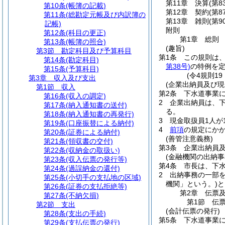
第11章
決算
(第8
第10条
(帳簿の記載)
第12章
契約
(第8
第11条
(総勘定元帳及び内訳簿の
第13章
雑則
(第9
記帳)
附則
第12条
(科目の更正)
第1章
総則
第13条
(帳簿の照合)
(趣旨)
第3節
勘定科目及び予算科目
第1条
この規則は
第14条
(勘定科目)
第38号)
の特例を
第15条
(予算科目)
(令4規則1
第3章
収入及び支出
(企業出納員及び現
第1節
収入
第2条
下水道事業
第16条
(収入の調定)
2
企業出納員は、
第17条
(納入通知書の送付)
る。
第18条
(納入通知書の再発行)
3
現金取扱員1人が
第19条
(口座振替による納付)
4
前項
の規定にか
第20条
(証券による納付)
(善管注意義務)
第21条
(領収書の交付)
第3条
企業出納員
第22条
(収納金の取扱い)
(金融機関の出納事
第23条
(収入伝票の発行等)
第4条
市長は、下
第24条
(過誤納金の還付)
2
出納事務の一部
第25条
(小切手の支払地の区域)
機関」という。)
と
第26条
(証券の支払拒絶等)
第2章
伝票
第27条
(不納欠損)
第1節
伝
第2節
支出
(会計伝票の発行)
第28条
(支出の手続)
第5条
下水道事業
第29条
(支払伝票の発行)