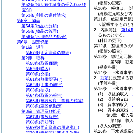
(帳簿の記載)
第52条
(預り有価証券の受入れ及び
第10条
帳簿は、会
還付)
(総勘定元帳及び内
第53条
(利札の還付請求)
第11条
総勘定元帳
第5章
物品
り記帳するものと
第54条
(物品の分類)
2
内訳簿は、
第14
第55条
(物品の管理)
るものとする。
第56条
(不用物品の処分)
(科目の更正)
第6章
固定資産
第12条
整理済みの
第1節
通則
(帳簿の照合)
第57条
(固定資産の範囲)
第13条
総勘定元帳
第2節
取得
第3節
勘
第58条
(取得価額)
(勘定科目)
第59条
(購入)
第14条
下水道事業
第60条
(交換)
2
前項
に規定する
第61条
(無償譲受け)
(予算科目)
第62条
(工事の施行)
第15条
下水道事業
第63条
(検収)
(1)
収益的収入
第64条
(取得の報告)
(2)
収益的支出
第65条
(建設改良工事費の精算)
(3)
資本的収入
第66条
(建設仮勘定)
(4)
資本的支出
第3節
管理及び処分
第3章
収入
第67条
(事故報告)
第1節
収
第68条
(売却等)
(収入の調定)
第69条
(固定資産の用途廃止)
第16条
下水道課長
第70条
(売却等に関する報告)