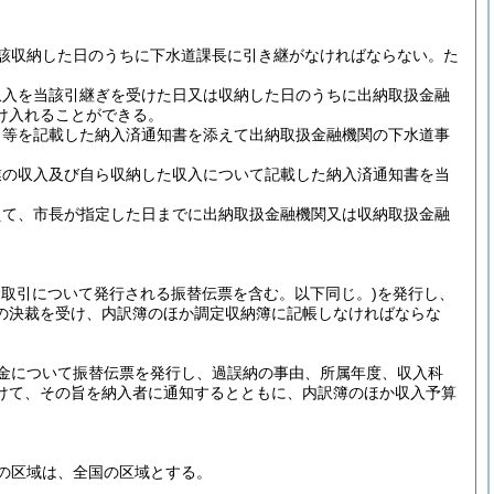
該収納した日のうちに下水道課長に引き継がなければならない。
た
収入を当該引継ぎを受けた日又は収納した日のうちに出納取扱金融
け入れることができる。
名等を記載した納入済通知書を添えて出納取扱金融機関の下水道事
業の収入及び自ら収納した収入について記載した納入済通知書を当
えて、市長が指定した日までに出納取扱金融機関又は収納取扱金融
む取引について発行される振替伝票を含む。以下同じ。)
を発行し、
の決裁を受け、内訳簿のほか調定収納簿に記帳しなければならな
金について振替伝票を発行し、過誤納の事由、所属年度、収入科
けて、その旨を納入者に通知するとともに、内訳簿のほか収入予算
の区域は、全国の区域とする。