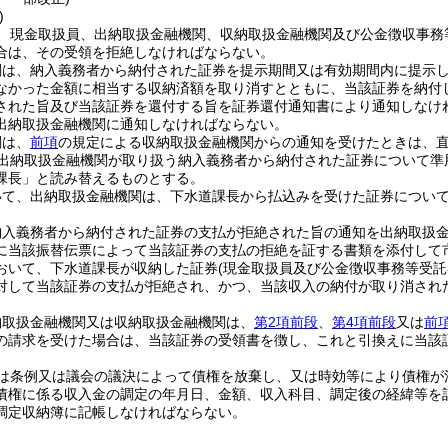
)
、現金取扱員、出納取扱金融機関、収納取扱金融機関及び公金徴収事務
合は、その受領を拒絶しなければならない。
関は、納入義務者から納付された証券を提示期間又は有効期間内に提示
なかった金額に相当する収納済額を取り消すとともに、当該証券を納付
された旨及び当該証券を還付する旨を証券還付通知書により通知しなけ
出納取扱金融機関に通知しなければならない。
関は、
前項
の規定による収納取扱金融機関からの通知を受けたときは、
出納取扱金融機関が取り扱う納入義務者から納付された証券について準
課長」と読み替えるものとする。
いて、出納取扱金融機関は、下水道課長から払込みを受けた証券につい
納入義務者から納付された証券の支払が拒絶された旨の通知を出納取扱
に当該振替伝票によって当該証券の支払の拒絶を証する書類を添付して
おいて、下水道課長が収納した証券
(現金取扱員及び公金徴収事務等受託
対して当該証券の支払が拒絶され、かつ、当該収入の納付が取り消され
納取扱金融機関又は収納取扱金融機関は、
第2項前段
、
第4項前段
又は
前
の請求を受けた場合は、当該証券の受領書を徴し、これと引換えに当該
は条例又は議会の議決によって債権を放棄し、又は時効等により債権が
債権に係る収入金の調定の年月日、金額、収入科目、調定後の経緯等を
調定収納簿に記帳しなければならない。
出