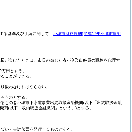
する基準及び手続に関して、
小城市財務規則
(平成17年小城市規則
課長が欠けたときは、市長の命じた者が企業出納員の職務を代理す
0万円とする。
せることができる。
取り扱わなければならない。
せるものとする。
せるものを小城市下水道事業出納取扱金融機関
(以下「出納取扱金融
機関
(以下「収納取扱金融機関」という。)
とする。
基づいて会計伝票を発行するものとする。