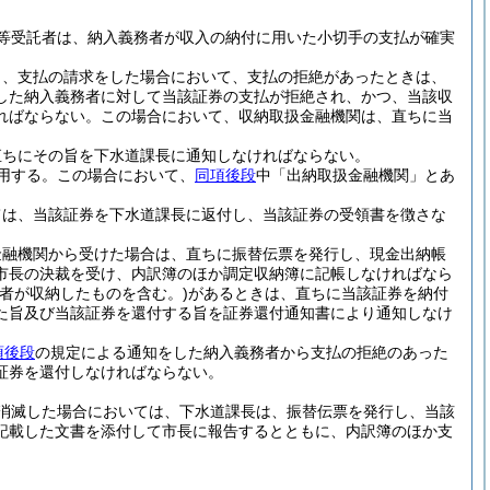
等受託者は、納入義務者が収入の納付に用いた小切手の支払が確実
し、支払の請求をした場合において、支払の拒絶があったときは、
した納入義務者に対して当該証券の支払が拒絶され、かつ、当該収
ればならない。
この場合において、収納取扱金融機関は、直ちに当
直ちにその旨を下水道課長に通知しなければならない。
用する。
この場合において、
同項後段
中「出納取扱金融機関」とあ
ては、当該証券を下水道課長に返付し、当該証券の受領書を徴さな
金融機関から受けた場合は、直ちに振替伝票を発行し、現金出納帳
市長の決裁を受け、内訳簿のほか調定収納簿に記帳しなければなら
者が収納したものを含む。)
があるときは、直ちに当該証券を納付
た旨及び当該証券を還付する旨を証券還付通知書により通知しなけ
項後段
の規定による通知をした納入義務者から支払の拒絶のあった
証券を還付しなければならない。
消滅した場合においては、下水道課長は、振替伝票を発行し、当該
記載した文書を添付して市長に報告するとともに、内訳簿のほか支