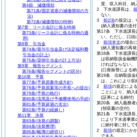
度、収入科目、納
第4節
減価償却
2
下水道課長は、
第71条
(固定資産の減価償却の方
ない。
法)
3
前2項
の規定は、
第72条
(減価償却の特例)
(納入通知書の送付
第7章
リース会計に係る特例
第17条
下水道課長
第73条
(リース会計に係る特例の適
い。
ただし、口頭
用)
2
前項本文
の場合
第8章
引当金
(納入通知書の再発
第74条
(賞与引当金及び法定福利費
第18条
下水道課長
引当金の計上)
は収納取扱金融機
第75条
(貸倒引当金の計上方法)
ければならない。
第9章
報告セグメント
(口座振替による納
第76条
(報告セグメントの区分)
第19条
出納取扱金
第10章
予算
は、これにより収
第77条
(予算原案作成方針)
2
前項
の規定によ
第78条
(予算原案等の市長への提出)
ことにより、納入
第79条
(予算の執行)
(証券による納付)
第80条
(流用及び予備費使用の手続)
第20条
納入義務者
第81条
(予算超過の支出)
(領収書の交付)
第82条
(予算の繰越し)
第21条
下水道課長
第11章
決算
により下水道事業
第83条
(決算の調製)
に納付者に対して
第84条
(決算整理)
2
前項
の規定にか
第85条
(帳簿の締切り)
できる。