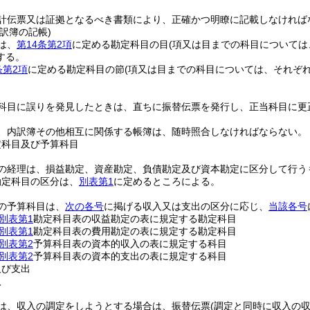
計伝票又は証拠となるべき書類により、正確かつ明瞭に記載しなければ
訳簿の記帳)
は、
第14条第2項
に定める勘定科目の目
(項又は目までの科目については
する。
条第2項
に定める勘定科目の節
(項又は目までの科目については、それぞれ
科目に誤りを発見したときは、直ちに振替伝票を発行し、正当科目に更
、内訳簿その他相互に関係する帳簿は、随時照合しなければならない。
定科目及び予算科目
の経理は、損益勘定、資産勘定、負債勘定及び資本勘定に区分して行う
勘定科目の区分は、
別表第1
に定めるところによる。
の予算科目は、
次の各号
に掲げる収入又は支出の区分に応じ、
当該各号
別表第1
勘定科目表の収益勘定の表に規定する勘定科目
別表第1
勘定科目表の費用勘定の表に規定する勘定科目
別表第2
予算科目表の資本的収入の表に規定する科目
別表第2
予算科目表の資本的支出の表に規定する科目
及び支出
入
は、収入の調定をしようとする場合は、振替伝票
(調定と同時に収入の