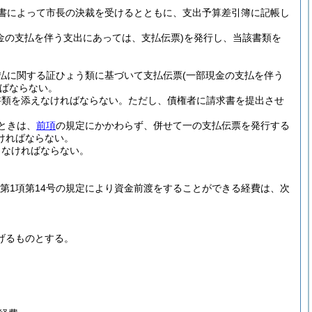
書によって市長の決裁を受けるとともに、支出予算差引簿に記帳し
現金の支払を伴う支出にあっては、支払伝票)
を発行し、当該書類を
払に関する証ひょう類に基づいて支払伝票
(一部現金の支払を伴う
ばならない。
書類を添えなければならない。
ただし、債権者に請求書を提出させ
ときは、
前項
の規定にかかわらず、併せて一の支払伝票を発行する
ければならない。
しなければならない。
5第1項第14号の規定により資金前渡をすることができる経費は、次
げるものとする。