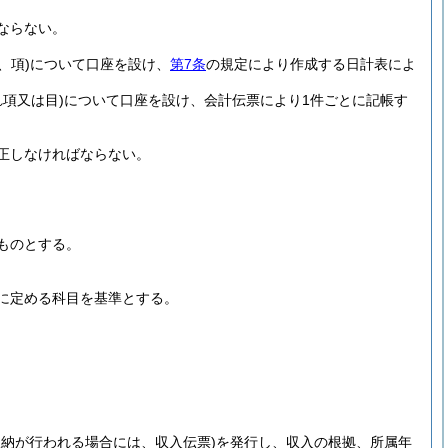
ならない。
、項)
について口座を設け、
第7条
の規定により作成する日計表によ
項又は目)
について口座を設け、会計伝票により1件ごとに記帳す
正しなければならない。
ものとする。
に定める科目を基準とする。
収納が行われる場合には、収入伝票)
を発行し、収入の根拠、所属年