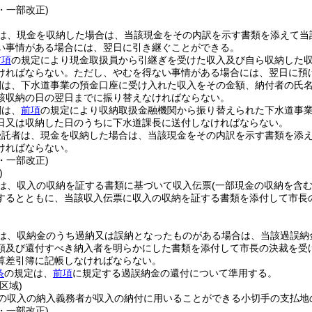
8・一部改正)
は、現金を収納した場合は、当該現金をその内訳を示す書類を添えて当
い事情がある場合には、翌日に引き継ぐことができる。
前項
の規定により現金取扱員から引継ぎを受けた収入及び自ら収納した
ければならない。
ただし、やむを得ない事情がある場合には、翌日に預
関は、下水道事業の預金口座に受け入れた収入をその金額、納付者の氏
該収納の日の翌日までに振り替えなければならない。
関は、
前項
の規定により収納取扱金融機関から振り替えられた下水道事
日又は収納した日のうちに下水道課長に送付しなければならない。
受託者は、現金を収納した場合は、当該現金をその内訳を示す書類を添
ければならない。
6・一部改正)
)
は、収入の収納を証する書類に基づいて収入伝票
(一部現金の収納を含
するとともに、当該収入伝票に収入の収納を証する書類を添付して市長
は、収納金のうち過納又は誤納となったものがある場合は、当該過誤納
額及び還付すべき納入者を明らかにした書類を添付して市長の決裁を受
算差引簿に記帳しなければならない。
条
の規定は、
前項
に規定する過誤納金の還付について準用する。
区域)
の収入の納入義務者が収入の納付に用いることができる小切手の支払地
4・一部改正)