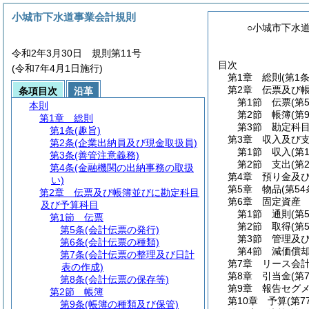
小城市下水道事業会計規則
○小城市下水
令和2年3月30日 規則第11号
目次
(令和7年4月1日施行)
第1章
総則
(第1
第2章
伝票及び
条項目次
沿革
第1節
伝票
(第
本則
第2節
帳簿
(第
第1章
総則
第3節
勘定科
第1条
(趣旨)
第3章
収入及び
第2条
(企業出納員及び現金取扱員)
第1節
収入
(第
第3条
(善管注意義務)
第2節
支出
(第
第4条
(金融機関の出納事務の取扱
第4章
預り金及
い)
第5章
物品
(第5
第2章
伝票及び帳簿並びに勘定科目
第6章
固定資産
及び予算科目
第1節
通則
(第
第1節
伝票
第2節
取得
(第
第5条
(会計伝票の発行)
第3節
管理及
第6条
(会計伝票の種類)
第4節
減価償
第7条
(会計伝票の整理及び日計
第7章
リース会
表の作成)
第8章
引当金
(第
第8条
(会計伝票の保存等)
第9章
報告セグ
第2節
帳簿
第10章
予算
(第7
第9条
(帳簿の種類及び保管)