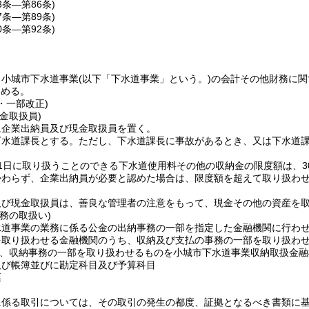
3条―第86条)
7条―第89条)
0条―第92条)
、小城市下水道事業
(以下「下水道事業」という。)
の会計その他財務に関
定める。
9・一部改正)
金取扱員)
に企業出納員及び現金取扱員を置く。
下水道課長とする。
ただし、下水道課長に事故があるとき、又は下水道
1日に取り扱うことのできる下水道使用料その他の収納金の限度額は、3
かわらず、企業出納員が必要と認めた場合は、限度額を超えて取り扱わ
及び現金取扱員は、善良な管理者の注意をもって、現金その他の資産を
務の取扱い)
水道事業の業務に係る公金の出納事務の一部を指定した金融機関に行わ
を取り扱わせる金融機関のうち、収納及び支払の事務の一部を取り扱わ
、収納事務の一部を取り扱わせるものを小城市下水道事業収納取扱金融
及び帳簿並びに勘定科目及び予算科目
票
に係る取引については、その取引の発生の都度、証拠となるべき書類に