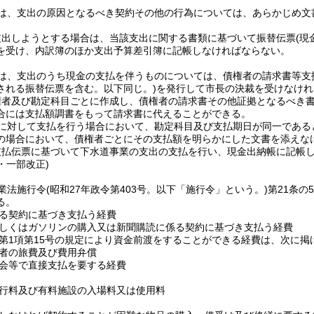
は、支出の原因となるべき契約その他の行為については、あらかじめ文
。
支出しようとする場合は、当該支出に関する書類に基づいて振替伝票
(
を受け、内訳簿のほか支出予算差引簿に記帳しなければならない。
は、支出のうち現金の支払を伴うものについては、債権者の請求書等支
される振替伝票を含む。以下同じ。)
を発行して市長の決裁を受けなけれ
権者及び勘定科目ごとに作成し、債権者の請求書その他証拠となるべき
合には支払額調書をもって請求書に代えることができる。
者に対して支払を行う場合において、勘定科目及び支払期日が同一である
の場合において、債権者ごとにその支払額を明らかにした文書を添えな
支払伝票に基づいて下水道事業の支出の支払を行い、現金出納帳に記帳
6・一部改正)
業法施行令
(昭和27年政令第403号。以下「施行令」という。)
第21条の
る。
る契約に基づき支払う経費
しくはガソリンの購入又は新聞購読に係る契約に基づき支払う経費
5第1項第15号の規定により資金前渡をすることができる経費は、次に掲
者の旅費及び費用弁償
会等で直接支払を要する経費
行料及び有料施設の入場料又は使用料