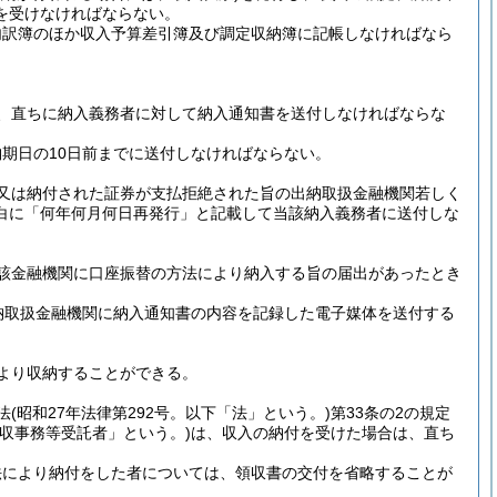
を受けなければならない。
内訳簿のほか収入予算差引簿及び調定収納簿に記帳しなければなら
、直ちに納入義務者に対して納入通知書を送付しなければならな
期日の10日前までに送付しなければならない。
又は納付された証券が支払拒絶された旨の出納取扱金融機関若しく
白に「何年何月何日再発行」と記載して当該納入義務者に送付しな
該金融機関に口座振替の方法により納入する旨の届出があったとき
納取扱金融機関に納入通知書の内容を記録した電子媒体を送付する
より収納することができる。
法
(昭和27年法律第292号。以下「法」という。)
第33条の2の規定
徴収事務等受託者」という。)
は、収入の納付を受けた場合は、直ち
法により納付をした者については、領収書の交付を省略することが