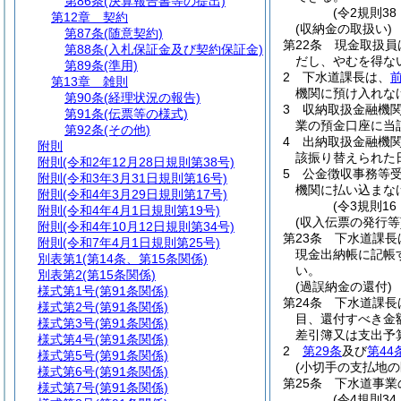
第86条
(決算報告書等の提出)
(令2規則3
第12章
契約
(収納金の取扱い)
第87条
(随意契約)
第22条
現金取扱員
第88条
(入札保証金及び契約保証金)
だし、やむを得な
第89条
(準用)
2
下水道課長は、
第13章
雑則
機関に預け入れな
第90条
(経理状況の報告)
3
収納取扱金融機
第91条
(伝票等の様式)
業の預金口座に当
第92条
(その他)
4
出納取扱金融機
附則
該振り替えられた
附則
(令和2年12月28日規則第38号)
5
公金徴収事務等
附則
(令和3年3月31日規則第16号)
機関に払い込まな
附則
(令和4年3月29日規則第17号)
(令3規則1
附則
(令和4年4月1日規則第19号)
(収入伝票の発行等
附則
(令和4年10月12日規則第34号)
第23条
下水道課長
附則
(令和7年4月1日規則第25号)
現金出納帳に記帳
別表第1
(第14条、第15条関係)
い。
別表第2
(第15条関係)
(過誤納金の還付)
様式第1号
(第91条関係)
第24条
下水道課長
様式第2号
(第91条関係)
目、還付すべき金
様式第3号
(第91条関係)
差引簿又は支出予
様式第4号
(第91条関係)
2
第29条
及び
第44
様式第5号
(第91条関係)
(小切手の支払地の
様式第6号
(第91条関係)
第25条
下水道事業
様式第7号
(第91条関係)
(令4規則3