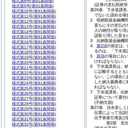
様式第8号
(第91条関係)
(証券の支払拒絶等
様式第9号
(第91条関係)
第26条
下水道課長
様式第10号
(第91条関係)
でないと認める場
様式第11号
(第91条関係)
2
収納取扱金融機
様式第12号
(第91条関係)
直ちにその支払の
様式第13号
(第91条関係)
入の納付が取り消
様式第14号
(第91条関係)
該取り消した旨を
様式第15号
(第91条関係)
3
出納取扱金融機
様式第16号
(第91条関係)
4
第2項
の規定は、
様式第17号
(第91条関係)
るのは、「下水道
様式第18号
(第91条関係)
5
前項
の場合にお
様式第19号
(第91条関係)
ければならない。
様式第20号
(第91条関係)
6
下水道課長は、
様式第21号
(第91条関係)
に記帳するととも
様式第22号
(第91条関係)
ない。
この場合に
様式第23号
(第91条関係)
した納入義務者に
様式第24号
(第91条関係)
ればならない。
様式第25号
(第91条関係)
7
下水道課長、出
様式第26号
(第91条関係)
証券について還付
様式第27号
(第91条関係)
(不納欠損)
様式第28号
(第91条関係)
第27条
法令若しく
様式第29号
(第91条関係)
伝票によって当該
様式第30号
(第91条関係)
出予算差引簿及び
様式第31号
(第91条関係)
第2節
支
様式第32号
(第91条関係)