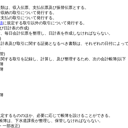
種類は、収入伝票、支払伝票及び振替伝票とする。
金収納の取引について発行する。
金支払の取引について発行する。
項
に規定する取引以外の取引について発行する。
び日計表の作成)
は、毎日会計伝票を整理し、日計表を作成しなければならない。
)
日計表及び取引に関する証拠となるべき書類は、それぞれの日付によっ
簿
管)
に関する取引を記録し、計算し、及び整理するため、次の会計帳簿
(以下
簿
簿
簿
規定するもののほか、必要に応じて帳簿を設けることができる。
帳簿は、下水道課長が整理し、保管しなければならない。
9・一部改正)