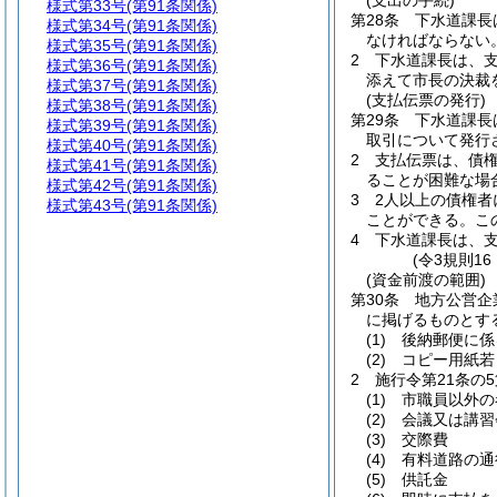
(支出の手続)
様式第33号
(第91条関係)
第28条
下水道課長
様式第34号
(第91条関係)
なければならない
様式第35号
(第91条関係)
2
下水道課長は、
様式第36号
(第91条関係)
添えて市長の決裁
様式第37号
(第91条関係)
(支払伝票の発行)
様式第38号
(第91条関係)
第29条
下水道課長
様式第39号
(第91条関係)
取引について発行
様式第40号
(第91条関係)
2
支払伝票は、債
様式第41号
(第91条関係)
ることが困難な場
様式第42号
(第91条関係)
3
2人以上の債権
様式第43号
(第91条関係)
ことができる。
こ
4
下水道課長は、
(令3規則1
(資金前渡の範囲)
第30条
地方公営企
に掲げるものとす
(1)
後納郵便に係
(2)
コピー用紙若
2
施行令第21条の
(1)
市職員以外の
(2)
会議又は講習
(3)
交際費
(4)
有料道路の通
(5)
供託金