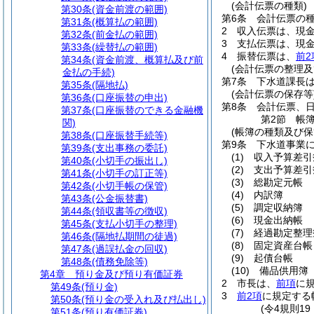
(会計伝票の種類)
第30条
(資金前渡の範囲)
第6条
会計伝票の
第31条
(概算払の範囲)
2
収入伝票は、現
第32条
(前金払の範囲)
3
支払伝票は、現
第33条
(繰替払の範囲)
4
振替伝票は、
前2
第34条
(資金前渡、概算払及び前
(会計伝票の整理及
金払の手続)
第7条
下水道課長
第35条
(隔地払)
(会計伝票の保存等
第36条
(口座振替の申出)
第8条
会計伝票、
第37条
(口座振替のできる金融機
第2節
帳
関)
(帳簿の種類及び保
第38条
(口座振替手続等)
第9条
下水道事業
第39条
(支出事務の委託)
(1)
収入予算差引
第40条
(小切手の振出し)
(2)
支出予算差引
第41条
(小切手の訂正等)
(3)
総勘定元帳
第42条
(小切手帳の保管)
(4)
内訳簿
第43条
(公金振替書)
(5)
調定収納簿
第44条
(領収書等の徴収)
(6)
現金出納帳
第45条
(支払小切手の整理)
(7)
経過勘定整理
第46条
(隔地払期間の徒過)
(8)
固定資産台帳
第47条
(過誤払金の回収)
(9)
起債台帳
第48条
(債務免除等)
(10)
備品供用簿
第4章
預り金及び預り有価証券
2
市長は、
前項
に
第49条
(預り金)
3
前2項
に規定する
第50条
(預り金の受入れ及び払出し)
(令4規則1
第51条
(預り有価証券)