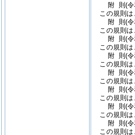
附
則
(
この規則は
附
則
(
この規則は
附
則
(
この規則は
附
則
(
この規則は
附
則
(
この規則は
附
則
(
この規則は
附
則
(
この規則は
附
則
(
この規則は