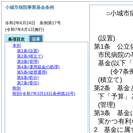
小城市病院事業基金条例
○小城市
令和2年6月24日 条例第17号
(令和7年4月1日施行)
(設置)
条項目次
沿革
第1条
公立
本則
第1条
(設置)
市民病院の
第2条
(積立て)
第3条
(管理)
基金
(以下
第4条
(運用益金の処理)
(令7条
第5条
(繰替運用)
第6条
(処分)
(積立て)
第7条
(委任)
第2条
基金
附則
附則
(令和7年3月13日条例第15号)
下「予算」
(管理)
第3条
基金
実かつ有利
2
基金に属