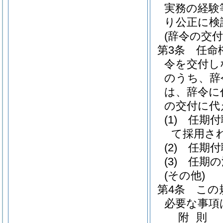
実務の経験
り公正に検
(辞令の交付
第3条
任命
令を交付し
のうち、辞
は、辞令に
の交付に代
(1)
任期付
て採用さ
(2)
任期付
(3)
任期の
(その他)
第4条
この
必要な事項
附
則