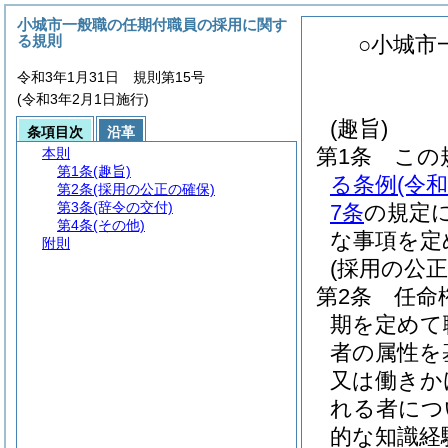
小城市一般職の任期付職員の採用に関す
る規則
○小城市
令和3年1月31日 規則第15号
(令和3年2月1日施行)
(趣旨)
条項目次
沿革
第1条
この
本則
第1条
(趣旨)
る条例
(令
第2条
(採用の公正の確保)
第3条
(辞令の交付)
7条
の規定
第4条
(その他)
な事項を定
附則
(採用の公正
第2条
任命
期を定めて
者の属性を
又は働きか
れる者につ
的な知識経