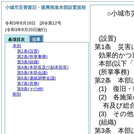
小城市災害復旧・復興推進本部設置規程
○小城市
令和3年8月18日 訓令第12号
(令和3年8月20日施行)
(設置)
条項目次
沿革
第1条
災害
本則
第1条
(設置)
効果的かつ
第2条
(所掌事務)
第3条
(組織)
本部
(以下
第4条
(本部長及び副本部長)
(所掌事務)
第5条
(本部会議)
第6条
(連絡調整会議)
第2条
本部
第7条
(庶務)
(1)
復旧・
第8条
(その他)
附則
(2)
各施策
有及び総
(3)
その他
(組織)
第3条
本部