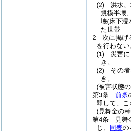
(2)
洪水、
規模半壊
壊
(床下浸
た世帯
2
次に掲げ
を行わない
(1)
災害に
き。
(2)
その者
き。
(被害状態の
第3条
前条
即して、こ
(見舞金の
第4条
見舞
じ、
同表
の