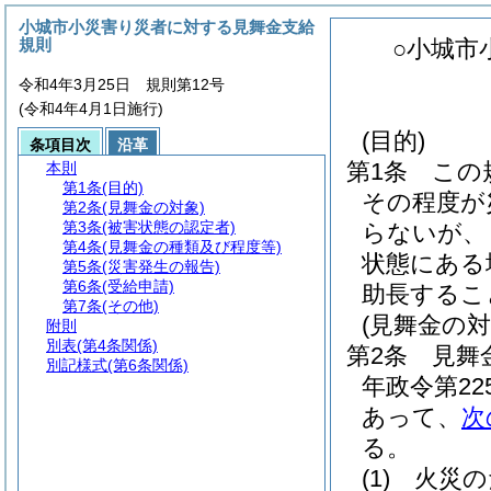
小城市小災害り災者に対する見舞金支給
規則
○小城市
令和4年3月25日 規則第12号
(令和4年4月1日施行)
(目的)
条項目次
沿革
第1条
この
本則
第1条
(目的)
その程度が
第2条
(見舞金の対象)
第3条
(被害状態の認定者)
らないが、
第4条
(見舞金の種類及び程度等)
状態にある
第5条
(災害発生の報告)
第6条
(受給申請)
助長するこ
第7条
(その他)
(見舞金の対
附則
別表
(第4条関係)
第2条
見舞
別記様式
(第6条関係)
年政令第22
あって、
次
る。
(1)
火災の