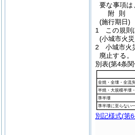
要な事項は
附
則
(施行期日)
1
この規則
(小城市火
2
小城市火
廃止する。
別表
(第4条関
全焼・全壊・全流
半焼・大規模半壊
準半壊
準半壊に至らない
別記様式
(第