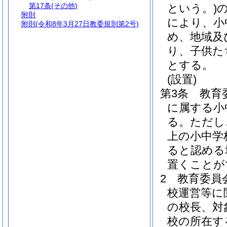
第17条
(その他)
という。)
附則
により、小
附則
(令和8年3月27日教委規則第2号)
め、地域及
り、子供た
とする。
(設置)
第3条
教育
に属する小
る。
ただし
上の小中学
ると認める
置くことが
2
教育委員
校運営等に
の校長、対
校の所在す