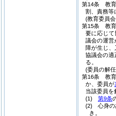
第14条
教
割、責務等
(教育委員
第15条
教
要に応じて
議会の運営
障が生じ、
協議会の適
る。
(委員の解任
第16条
教
か、委員が
当該委員を
(1)
第9条
(2)
心身の
き。