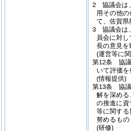
2
協議会は
用その他の
て、佐賀県
3
協議会は
員会に対し
長の意見を
(運営等に
第12条
協
いて評価を
(情報提供)
第13条
協
解を深める
の推進に資
等に関する
努めるもの
(研修)