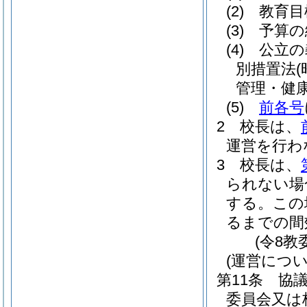
(2)
教育目
(3)
予算の
(4)
公立の
別措置法
管理・健
(5)
前各号
2
校長は、
運営を行わ
3
校長は、
られない場
する。
この
るまでの間
(令8教
(運営につ
第11条
協
委員会又は