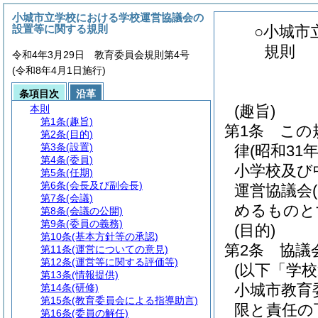
小城市立学校における学校運営協議会の
設置等に関する規則
○小城市
規則
令和4年3月29日 教育委員会規則第4号
(令和8年4月1日施行)
条項目次
沿革
(趣旨)
本則
第1条
(趣旨)
第1条
この
第2条
(目的)
第3条
(設置)
律
(昭和31
第4条
(委員)
小学校及び
第5条
(任期)
第6条
(会長及び副会長)
運営協議会
第7条
(会議)
めるものと
第8条
(会議の公開)
第9条
(委員の義務)
(目的)
第10条
(基本方針等の承認)
第2条
協議
第11条
(運営についての意見)
第12条
(運営等に関する評価等)
(以下「学
第13条
(情報提供)
小城市教育
第14条
(研修)
第15条
(教育委員会による指導助言)
限と責任の
第16条
(委員の解任)