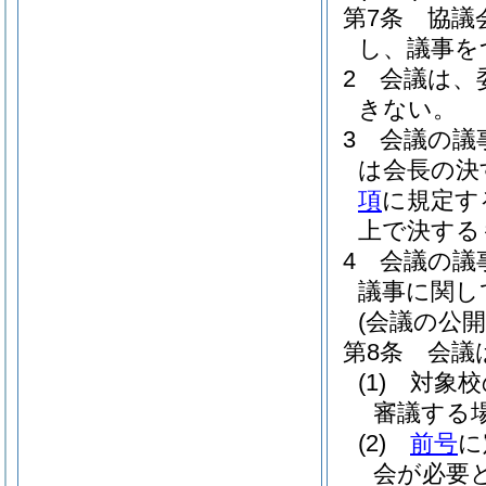
第7条
協議
し、議事を
2
会議は、
きない。
3
会議の議
は会長の決
項
に規定す
上で決する
4
会議の議
議事に関し
(会議の公開
第8条
会議
(1)
対象校
審議する
(2)
前号
に
会が必要