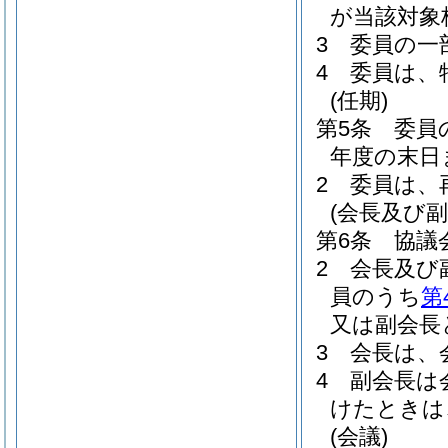
が当該対象
3
委員の一
4
委員は、
(任期)
第5条
委員
年度の末日
2
委員は、
(会長及び副
第6条
協議
2
会長及び
員のうち
第
又は副会長
3
会長は、
4
副会長は
けたときは
(会議)