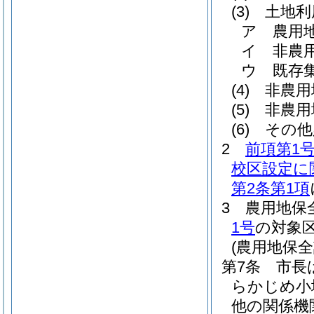
(3)
土地利
ア
農用
イ
非農
ウ
既存
(4)
非農用
(5)
非農用
(6)
その他
2
前項第1
校区設定に
第2条第1項
3
農用地保
1号
の対象
(農用地保
第7条
市長
らかじめ小
他の関係機