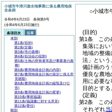
小城市牛津川遊水地事業に係る農用地保
全条例
○小城市
令和4年6月23日 条例第9号
(令和4年6月23日施行)
(目的)
条項目次
沿革
第1条
この
本則
第1条
(目的)
集落におい
第2条
(定義)
第3条
(市の責務)
地域の整備
第4条
(自治会の役割)
法」という
第5条
(土地の所有者等及び事業者の責
務)
備計画のう
第6条
(農用地保全計画の内容)
優良な農地
第7条
(農用地保全計画の策定に係る意
見聴取)
用に必要な
第8条
(農用地保全計画の縦覧及び公
目的とする
告)
第9条
(農用地保全計画の変更)
(定義)
第10条
(事前協議)
第2条
この
第11条
(協議書に対する意見)
第12条
(委任)
それぞれ
当
附則