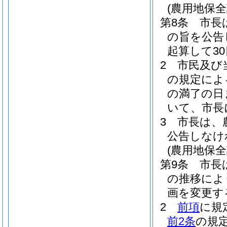
(農用地保
第8条
市長
の旨を公告
起算して3
2
市民及び
の規定によ
の満了の日
いて、市長
3
市長は、
公告しなけ
(農用地保全
第9条
市長
の推移によ
画を変更す
2
前項
に規
前2条
の規