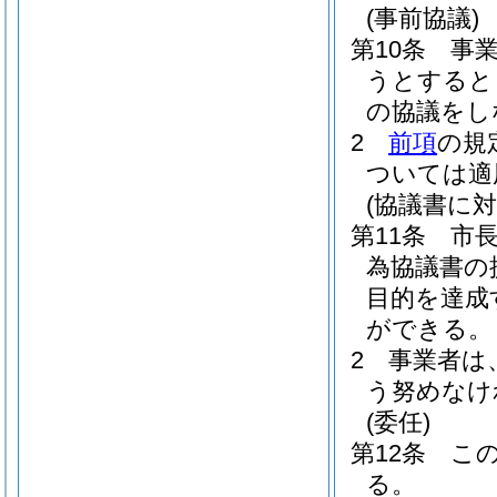
(事前協議)
第10条
事
うとすると
の協議をし
2
前項
の規
ついては適
(協議書に対
第11条
市
為協議書の
目的を達成
ができる。
2
事業者は
う努めなけ
(委任)
第12条
こ
る。