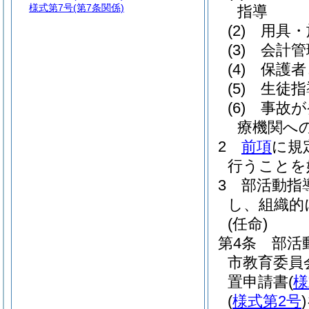
様式第7号
(第7条関係)
指導
(2)
用具・
(3)
会計管
(4)
保護者
(5)
生徒指
(6)
事故が
療機関へ
2
前項
に規
行うことを
3
部活動指
し、組織的
(任命)
第4条
部活
市教育委員
置申請書
(
様
(
様式第2号
)