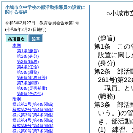
小城市立中学校の部活動指導員の設置に
関する要綱
○小城市
令和5年2月27日 教育委員会告示第1号
(令和5年2月27日施行)
(趣旨)
条項目次
沿革
第1条
この
本則
第1条
(趣旨)
設置に関し
第2条
(身分)
第3条
(職務)
(身分)
第4条
(任命)
第2条
部活
第5条
(服務)
第6条
(勤務日等)
261号)
第2
第7条
(解職)
「職員」と
第8条
(災害補償)
第9条
(その他)
(職務)
附則
第3条
部活
様式第1号
(第4条関係)
様式第2号
(第4条関係)
いう。)
の
様式第3号
(第4条関係)
き、部活動
様式第4号
(第4条関係)
様式第5号
(第4条関係)
(1)
練習、
様式第6号
(第7条関係)