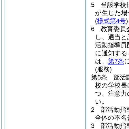
5
当該学校
が生じた場
(
様式第4号
)
6
教育委員
し、適当と
活動指導員
に通知する
は、
第7条
(服務)
第5条
部活
校の学校長
つ、注意力
い。
2
部活動指
全体の不名
3
部活動指