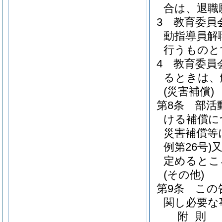
合は、退職
3
教育委員
動指導員解
行うものと
4
教育委員
るときは、
(災害補償)
第8条
部活
ける補償に
災害補償等
例第26号)
定めるとこ
(その他)
第9条
この
関し必要な
附
則