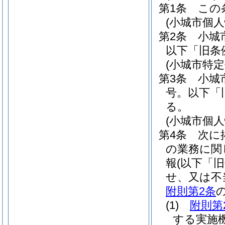
第1条
この
(小城市個
第2条
小城
以下「旧条
(小城市特
第3条
小城
号。以下「
る。
(小城市個
第4条
次に
の業務に関
報
(以下「
せ、又は不
附則第2条
(1)
附則第
する実施