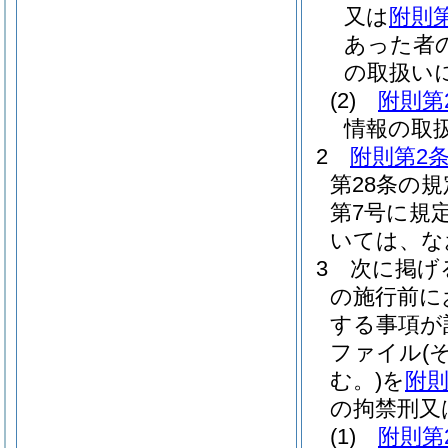
又は
附則
あった者
の取扱い
(2)
附則第
情報の取
2
附則第2
第28条の
第7号に規
いては、な
3
次に掲げ
の施行前に
する事項が
ファイル
(
む。)
を
附則
の拘禁刑又
(1)
附則第