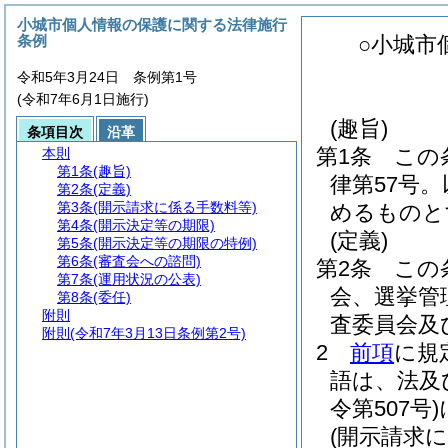
小城市個人情報の保護に関する法律施行
条例
○小城市
令和5年3月24日 条例第1号
(令和7年6月1日施行)
(趣旨)
条項目次
沿革
第1条
この
本則
第1条
(趣旨)
律第57号
第2条
(定義)
第3条
(開示請求に係る手数料等)
めるものと
第4条
(開示決定等の期限)
(定義)
第5条
(開示決定等の期限の特例)
第6条
(審査会への諮問)
第2条
この
第7条
(運用状況の公表)
会、選挙管
第8条
(委任)
附則
査委員会及
附則
(令和7年3月13日条例第2号)
2
前項
に規
語は、法及
令第507号)
(開示請求