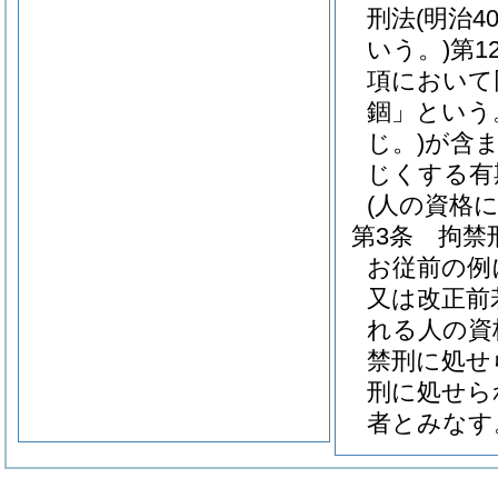
刑法
(明治
いう。)
第1
項において
錮」という
じ。)
が含
じくする有
(人の資格
第3条
拘禁
お従前の例
又は改正前
れる人の資
禁刑に処せ
刑に処せら
者とみなす