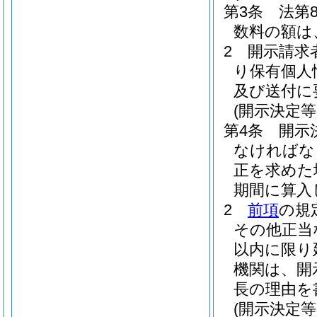
第3条
法第
数料の額は
2
開示請求
り保有個人
及び送付に
(開示決定等
第4条
開示
なければな
正を求めた
期間に算入
2
前項
の規
その他正当
以内に限り
機関は、開
長の理由を
(開示決定