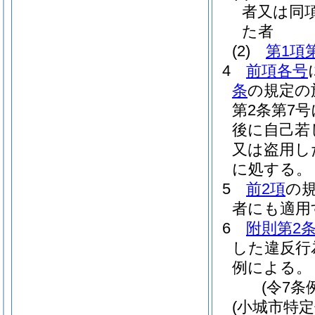
者又は同
た者
(2)
第1項
4
前項各号
条
の規定の
第2条第7
後に自己若
又は盗用し
に処する。
5
前2項
の
者にも適用
6
附則第2
した違反行
例による。
(令7条
(小城市特