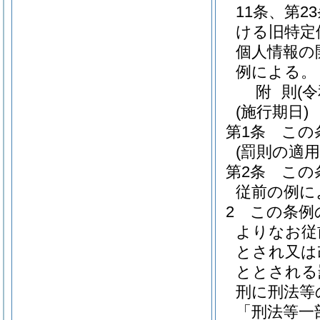
11条、第
ける旧特定
個人情報の
例による。
附
則
(
(施行期日)
第1条
この
(罰則の適
第2条
この
従前の例に
2
この条例
よりなお従
とされ又は
ととされる
刑に刑法等
「刑法等一