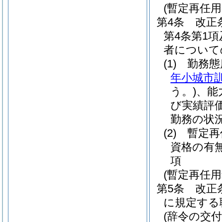
(暫定再任
第4条
改正
第4条第1
者について
(1)
勤務態
年小城市訓
う。)
、能
び実績評
勤務の状
(2)
暫定再
資格の有
項
(暫定再任
第5条
改正
に規定する
(辞令の交付