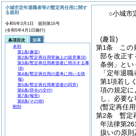
小城市定年退職者等の暫定再任用に関す
る規則
○小城市
令和5年3月1日 規則第15号
(令和5年4月1日施行)
(趣旨)
条項目次
沿革
第1条
この
本則
第1条
(趣旨)
部を改正す
第2条
(暫定再任用実施上の留意事項)
第3条
(暫定再任用希望者に明示する事
条例」とい
項)
「定年退職
第4条
(暫定再任用の選考に用いる情
報)
第1項若し
第5条
(暫定再任用希望者の同意)
項の規定に
第6条
(辞令の交付)
第7条
(報告)
し、必要な
第8条
(その他)
(暫定再任
附則
第2条
暫定
年法律第2
扱いの原則