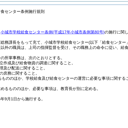
給食センター条例施行規則
、
小城市学校給食センター条例
(平成17年小城市条例第80号)
の施行に関
育総務課長をもって充て、小城市学校給食センター
(以下「給食センター
員以外の職員は、上司の指揮監督を受け、その職務上の命令に従い、給
ーの所掌事務は、次のとおりとする。
立作成及び給食物資の調達に関すること。
理及び配送に関すること。
の庶務に関すること。
るもののほか、学校給食及び給食センターの運営に必要な事項に関する
定めるもののほか、必要な事項は、教育長が別に定める。
5年9月1日から施行する。