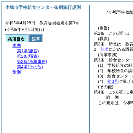
小城市学校給食センター条例施行規則
○小城市学校
令和5年4月28日 教育委員会規則第3号
(趣旨)
(令和5年9月1日施行)
第1条
この規則は
(職責)
条項目次
沿革
第2条
所長は、教
本則
2
前項
に定める職
第1条
(趣旨)
(所掌事務)
第2条
(職責)
第3条
給食センタ
第3条
(所掌事務)
(1)
学校給食の献
第4条
(その他)
(2)
学校給食の調
附則
(3)
給食センター
(4)
前3号
に掲げ
(その他)
第4条
この規則に
附
則
この規則は、令和