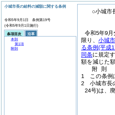
小城市長の給料の減額に関する条例
○小城市
令和5年9月1日 条例第19号
(令和5年9月1日施行)
令和5年9
条項目次
沿革
限り、
小城
本則
第1項
る条例
(平成
附則
同条
に規定す
額を減じた
附
則
1
この条例
2
小城市長
24号)
は、