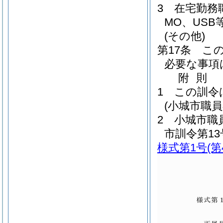
3
在宅勤務
MO、USB等
(その他)
第17条
こ
必要な事項
附
則
1
この訓令
(小城市職
2
小城市職
市訓令第13
様式第1号
(