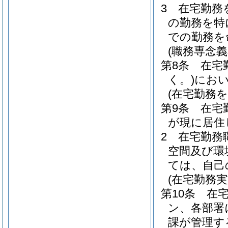
3
在宅勤務
の勤務を特
での勤務を
(職務専念義
第8条
在宅
く。)
にお
(在宅勤務を
第9条
在宅
が現に居住
2
在宅勤務
空間及び環
ては、自己
(在宅勤務
第10条
在
ン、各部署
課が管理す