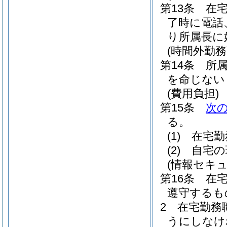
第13条
在
了時に電話
り所属長に
(時間外勤務
第14条
所
を命じない
(費用負担)
第15条
次
る。
(1)
在宅勤
(2)
自宅の
(情報セキ
第16条
在
遵守するも
2
在宅勤務
うにしなけ