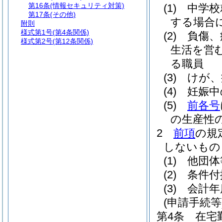
第16条
(情報セキュリティ対策)
(1)
中学校
第17条
(その他)
する場合に
附則
様式第1号
(第4条関係)
(2)
負傷、
様式第2号
(第12条関係)
生活を営
る職員
(3)
けが、
(4)
妊娠中
(5)
前各号
の生産性
2
前項
の規
しないもの
(1)
他団体
(2)
条件付
(3)
会計年
(申請手続等
第4条
在宅