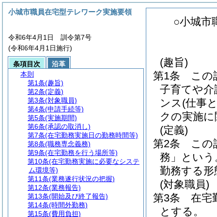
小城市職員在宅型テレワーク実施要領
○小城市
令和6年4月1日 訓令第7号
(令和6年4月1日施行)
(趣旨)
条項目次
沿革
第1条
この
本則
第1条
(趣旨)
子育てや介
第2条
(定義)
第3条
(対象職員)
ンス
(仕事
第4条
(申請手続等)
クの実施に
第5条
(実施期間)
第6条
(承認の取消し)
(定義)
第7条
(在宅勤務実施日の勤務時間等)
第2条
この
第8条
(職務専念義務)
第9条
(在宅勤務を行う場所等)
務」という
第10条
(在宅勤務実施に必要なシステ
勤務する形
ム環境等)
第11条
(業務遂行状況の把握)
(対象職員)
第12条
(業務報告)
第3条
在宅
第13条
(開始及び終了報告)
第14条
(時間外勤務)
とする。
第15条
(費用負担)