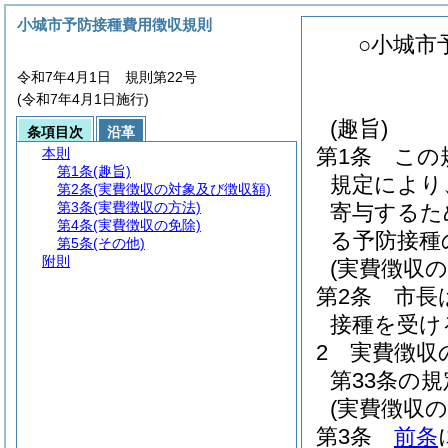
小城市予防接種費用徴収規則
○小城市
令和7年4月1日 規則第22号
(令和7年4月1日施行)
(趣旨)
条項目次
沿革
第1条
この
本則
第1条
(趣旨)
規定により
第2条
(実費徴収の対象及び徴収額)
第3条
(実費徴収の方法)
寄与するた
第4条
(実費徴収の免除)
る予防接種
第5条
(その他)
附則
(実費徴収
第2条
市長
接種を受け
2
実費徴収
第33条の
(実費徴収の
第3条
前条