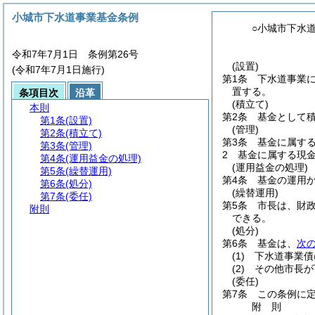
小城市下水道事業基金条例
○小城市下水
令和7年7月1日 条例第26号
(設置)
(令和7年7月1日施行)
第1条
下水道事業
置する。
条項目次
沿革
(積立て)
本則
第2条
基金として
第1条
(設置)
(管理)
第2条
(積立て)
第3条
基金に属す
第3条
(管理)
2
基金に属する現
第4条
(運用益金の処理)
(運用益金の処理)
第5条
(繰替運用)
第4条
基金の運用
第6条
(処分)
(繰替運用)
第7条
(委任)
第5条
市長は、財
附則
できる。
(処分)
第6条
基金は、
次
(1)
下水道事業債
(2)
その他市長が
(委任)
第7条
この条例に
附
則