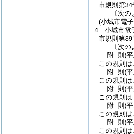
市規則第34
〔次の
(小城市電
4
小城市電
市規則第39
〔次の
附
則
(
この規則は
附
則
(
この規則は
附
則
(
この規則は
附
則
(
この規則は
附
則
(
この規則は