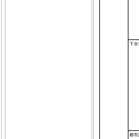
下水
都市