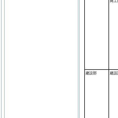
商工
建設部
建設