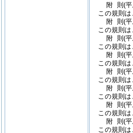
附
則
(
この規則は
附
則
(
この規則は
附
則
(
この規則は
附
則
(
この規則は
附
則
(平
この規則は
附
則
(
この規則は
附
則
(
この規則は
附
則
(
この規則は