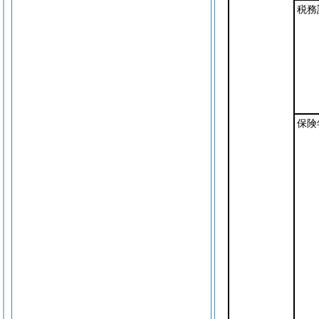
税務
保険