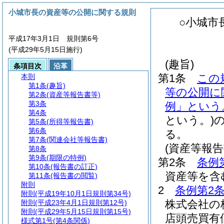
小城市長の資産等の公開に関する規則
○小城市
平成17年3月1日 規則第6号
(平成29年5月15日施行)
(趣旨)
条項目次
沿革
第1条
この
本則
第1条
(趣旨)
等の公開に
第2条
(資産等報告書等)
第3条
例」という
第4条
という。)
第5条
(所得等報告書)
第6条
る。
第7条
(関連会社等報告書)
(資産等報告
第8条
第9条
(期限の特例)
第2条
条例
第10条
(報告書の訂正)
資産等を含
第11条
(報告書の閲覧)
附則
2
条例第2条
附則
(平成19年10月1日規則第34号)
株式会社の
附則
(平成23年4月1日規則第12号)
附則
(平成29年5月15日規則第15号)
店頭売買有
様式第1号
(第4条関係)