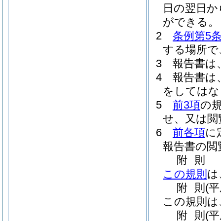
日の翌日か
ができる。
2
条例第5条
する場所で
3
報告書は
4
報告書は
をしてはな
5
前3項
の
せ、又は閲
6
前各項
に
報告書の閲
附
則
この規則
は
附
則
(
この規則は
附
則
(