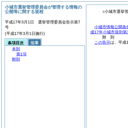
小城市選挙管理委員会が管理する情報の
公開等に関する規程
○小城市選挙
平成17年3月1日 選挙管理委員会告示第7
小城市情報公開条
号
成17年小城市規則第1
(平成17年3月1日施行)
附
則
この告示
は、平成
条項目次
沿革
本則
第1項
附則