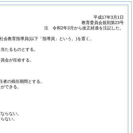
平成17年3月1日
教育委員会規則第23号
注 令和2年3月から改正経過を注記した。
社会教育指導員
(以下「指導員」という。)
を置く。
に当たるものとする。
委員会が任命する。
任者の残任期間とする。
とができる。
ばならない。
ならない。