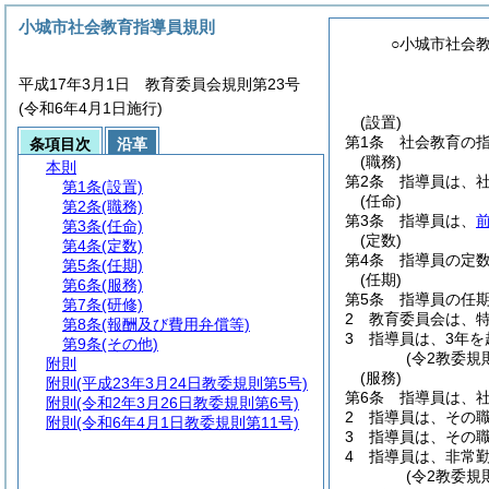
小城市社会教育指導員規則
○小城市社会
平成17年3月1日 教育委員会規則第23号
(令和6年4月1日施行)
(設置)
第1条
社会教育の
条項目次
沿革
(職務)
本則
第2条
指導員は、
第1条
(設置)
(任命)
第2条
(職務)
第3条
指導員は、
第3条
(任命)
(定数)
第4条
(定数)
第4条
指導員の定数
第5条
(任期)
(任期)
第6条
(服務)
第5条
指導員の任期
第7条
(研修)
2
教育委員会は、
第8条
(報酬及び費用弁償等)
3
指導員は、3年
第9条
(その他)
(令2教委規
附則
(服務)
附則
(平成23年3月24日教委規則第5号)
第6条
指導員は、
附則
(令和2年3月26日教委規則第6号)
2
指導員は、その
附則
(令和6年4月1日教委規則第11号)
3
指導員は、その
4
指導員は、非常勤
(令2教委規