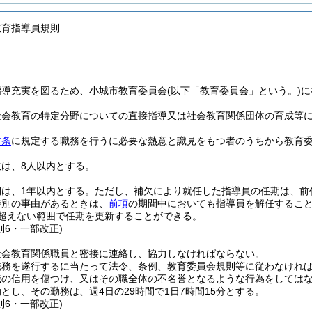
教育指導員規則
指導充実を図るため、小城市教育委員会
(以下「教育委員会」という。)
に
社会教育の特定分野についての直接指導又は社会教育関係団体の育成等
前条
に規定する職務を行うに必要な熱意と識見をもつ者のうちから教育
は、8人以内とする。
は、1年以内とする。
ただし、補欠により就任した指導員の任期は、前
特別の事由があるときは、
前項
の期間中においても指導員を解任するこ
を超えない範囲で任期を更新することができる。
則6・一部改正)
社会教育関係職員と密接に連絡し、協力しなければならない。
職務を遂行するに当たって法令、条例、教育委員会規則等に従わなけれ
職の信用を傷つけ、又はその職全体の不名誉となるような行為をしては
とし、その勤務は、週4日の29時間で1日7時間15分とする。
則6・一部改正)