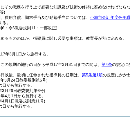
常にその職務を行う上で必要な知識及び技術の修得に努めなければなら
等)
酬、費用弁償、期末手当及び勤勉手当については、
小城市会計年度任用
よる。
則6・令6教委規則11・一部改正)
定めるもののほか、指導員に関し必要な事項は、教育長が別に定める。
17年3月1日から施行する。
この規則の施行の日から平成17年3月31日までの間は、
第4条
の規定に
の日以後、最初に任命された指導員の任期は、
第5条第1項
の規定にかかわ
3年3月24日
教委規則第5号)
の日から施行する。
年3月26日
教委規則第6号)
2年4月1日から施行する。
年4月1日
教委規則第11号)
の日から施行する。