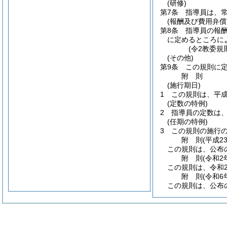
(研修)
第7条
指導員は、
(報酬及び費用弁償
第8条
指導員の報
に定めるところに
(令2教委規
(その他)
第9条
この規則に
附
則
(施行期日)
1
この規則は、平成
(定数の特例)
2
指導員の定数は、
(任期の特例)
3
この規則の施行
附
則
(平成2
この規則は、公布
附
則
(令和2
この規則は、令和
附
則
(令和6
この規則は、公布