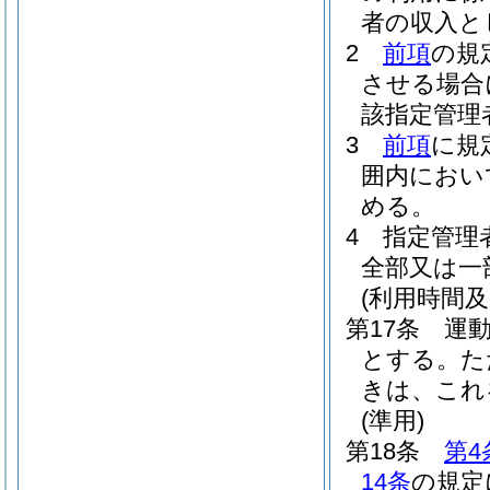
者の収入と
2
前項
の規
させる場合
該指定管理
3
前項
に規
囲内におい
める。
4
指定管理
全部又は一
(利用時間及
第17条
運
とする。
た
きは、これ
(準用)
第18条
第4
14条
の規定