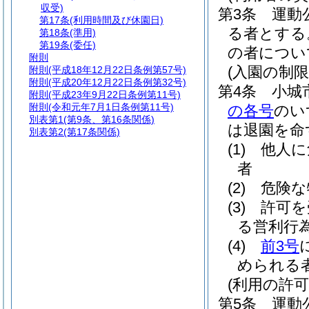
収受)
第3条
運動
第17条
(利用時間及び休園日)
る者とする
第18条
(準用)
第19条
(委任)
の者につい
附則
(入園の制限
附則
(平成18年12月22日条例第57号)
附則
(平成20年12月22日条例第32号)
第4条
小城
附則
(平成23年9月22日条例第11号)
附則
(令和元年7月1日条例第11号)
の各号
のい
別表第1
(第9条、第16条関係)
は退園を命
別表第2
(第17条関係)
(1)
他人に
者
(2)
危険な
(3)
許可を
る営利行
(4)
前3号
められる
(利用の許可
第5条
運動