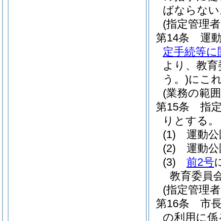
ばならない
(指定管理
第14条
運
定手続等に
より、教育
う。)
にこ
(業務の範囲
第15条
指
りとする。
(1)
運動公
(2)
運動公
(3)
前2号
教育委員
(指定管理
第16条
市
の利用に係