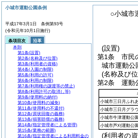
小城市運動公園条例
○小城市
平成17年3月1日 条例第93号
(令和元年10月1日施行)
条項目次
沿革
(設置)
本則
第1条
(設置)
第1条
市民
第2条
(名称及び位置)
第3条
(利用者の資格)
城市運動公
第4条
(入園の制限)
(名称及び位
第5条
(利用の許可)
第6条
(利用の制限)
第2条
運動
第7条
(利用権の譲渡等の禁止)
第8条
(利用許可の取消し等)
第9条
(使用料の納付)
小城市三日月ふれ
第10条
(使用料の減免)
第11条
(使用料の不還付)
小城市三日月グラ
第12条
(原状回復の義務)
小城市牛津運動公
第13条
(損害賠償の義務)
第14条
(指定管理者による管理)
小城市芦刈運動公
第15条
(業務の範囲)
(利用者の資
第16条
(指定管理者による利用料金の