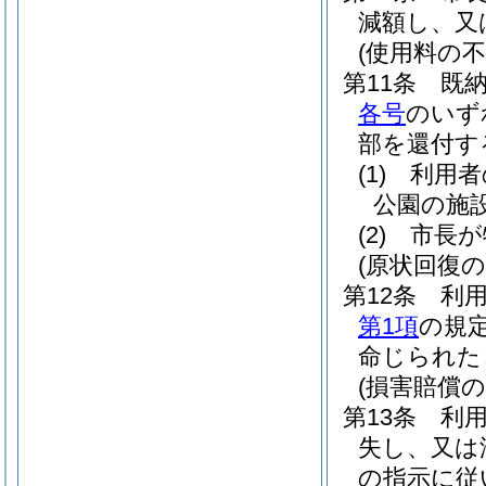
減額し、又
(使用料の不
第11条
既
各号
のいず
部を還付す
(1)
利用者
公園の施
(2)
市長が
(原状回復の
第12条
利
第1項
の規
命じられた
(損害賠償の
第13条
利
失し、又は
の指示に従