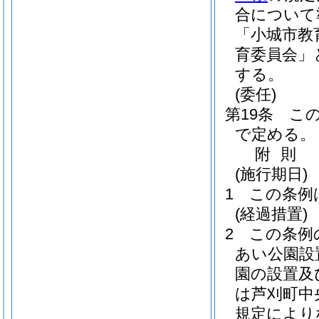
合について
「小城市教
育委員会」
する。
(委任)
第19条
こ
で定める。
附
則
(施行期日)
1
この条例
(経過措置)
2
この条例
あい公園設
園の設置及
は芦刈町中
規定により