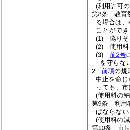
(利用許可の
第8条
教育
る場合は、
ことができ
(1)
偽りそ
(2)
使用料
(3)
前2号
を守らな
2
前項
の規
中止を命じ
っても、市
(使用料の納
第9条
利用
ばならない
(使用料の減
第10条
市