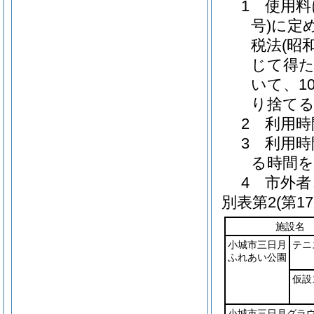
1 使用料
号)に定
税法(昭
じて得
いて、1
り捨て
2 利用
3 利用
る時間
4 市外
別表第2
(第1
施設名
小城市三日月
テニ
ふれあい公園
仮設
小城市三日月グラ