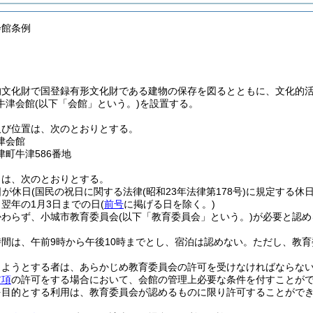
会館条例
的文化財で国登録有形文化財である建物の保存を図るとともに、文化的
牛津会館
(以下「会館」という。)
を設置する。
及び位置は、次のとおりとする。
津会館
町牛津586番地
日は、次のとおりとする。
日が休日
(国民の祝日に関する法律
(昭和23年法律第178号)
に規定する休日
ら翌年の1月3日までの日
(
前号
に掲げる日を除く。)
かわらず、小城市教育委員会
(以下「教育委員会」という。)
が必要と認め
間は、午前9時から午後10時までとし、宿泊は認めない。
ただし、教育
しようとする者は、あらかじめ教育委員会の許可を受けなければならな
前項
の許可をする場合において、会館の管理上必要な条件を付すことが
を目的とする利用は、教育委員会が認めるものに限り許可することがで