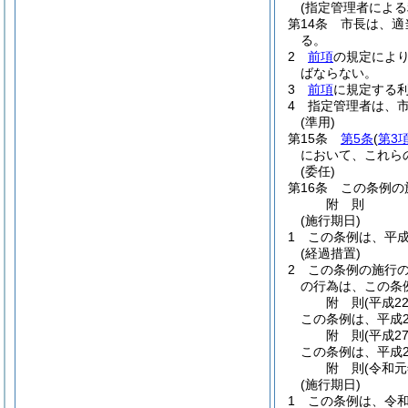
(指定管理者による
第14条
市長は、適
る。
2
前項
の規定によ
ばならない。
3
前項
に規定する
4
指定管理者は、
(準用)
第15条
第5条
(
第3
において、これら
(委任)
第16条
この条例の
附
則
(施行期日)
1
この条例は、平成
(経過措置)
2
この条例の施行
の行為は、この条
附
則
(平成2
この条例は、平成2
附
則
(平成2
この条例は、平成2
附
則
(令和元
(施行期日)
1
この条例は、令和