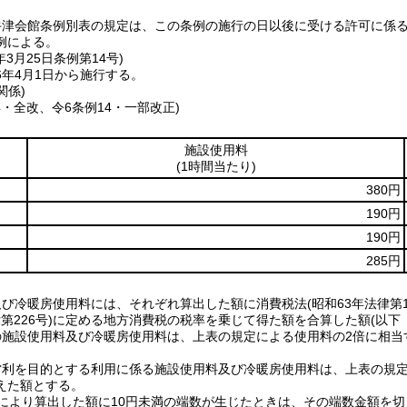
牛津会館条例別表の規定は、この条例の施行の日以後に受ける許可に係
例による。
年3月25日
条例第14号)
6年4月1日から施行する。
関係)
4・全改、令6条例14・一部改正)
施設使用料
(1時間当たり)
380円
190円
190円
285円
及び冷暖房使用料には、それぞれ算出した額に消費税法(昭和63年法律第
法律第226号)に定める地方消費税の税率を乗じて得た額を合算した額(以
の施設使用料及び冷暖房使用料は、上表の規定による使用料の2倍に相
営利を目的とする利用に係る施設使用料及び冷暖房使用料は、上表の規
えた額とする。
定により算出した額に10円未満の端数が生じたときは、その端数金額を