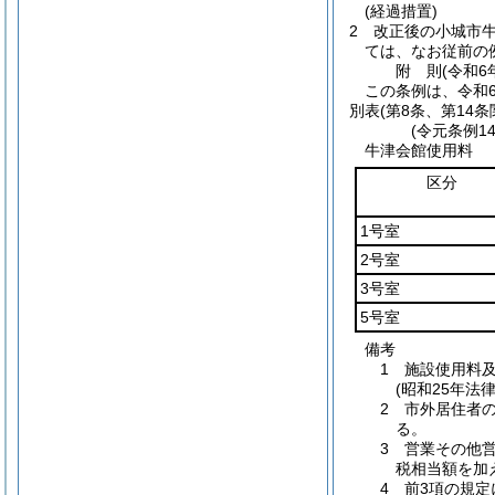
(経過措置)
2
改正後の小城市
ては、なお従前の
附
則
(令和6
この条例は、令和
別表
(第8条、第14条
(令元条例1
牛津会館使用料
区分
1号室
2号室
3号室
5号室
備考
1 施設使用料
(昭和25年
2 市外居住者
る。
3 営業その他
税相当額を加
4 前3項の規