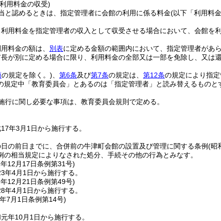
利用料金の収受)
当と認めるときは、指定管理者に会館の利用に係る料金
(以下「利用料金
り利用料金を指定管理者の収入として収受させる場合において、会館を
利用料金の額は、
別表
に定める金額の範囲内において、指定管理者があ
市長が別に定める場合に限り、利用料金の全部又は一部を免除し、又は
項
の規定を除く。)
、
第6条
及び
第7条
の規定は、
第12条
の規定により指定
の規定中「教育委員会」とあるのは「指定管理者」と読み替えるものと
施行に関し必要な事項は、教育委員会規則で定める。
17年3月1日から施行する。
の日の前日までに、合併前の牛津町会館の設置及び管理に関する条例
(昭
例の相当規定によりなされた処分、手続その他の行為とみなす。
2年12月17日
条例第31号)
3年4月1日から施行する。
7年12月21日
条例第49号)
8年4月1日から施行する。
年7月1日
条例第14号)
元年10月1日から施行する。