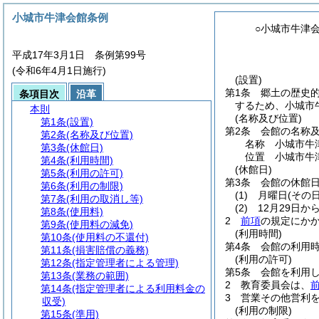
小城市牛津会館条例
○小城市牛津
平成17年3月1日 条例第99号
(令和6年4月1日施行)
(設置)
第1条
郷土の歴史
条項目次
沿革
するため、小城市
本則
(名称及び位置)
第1条
(設置)
第2条
会館の名称
第2条
(名称及び位置)
名称 小城市牛
第3条
(休館日)
位置 小城市牛津
第4条
(利用時間)
(休館日)
第5条
(利用の許可)
第3条
会館の休館
第6条
(利用の制限)
(1)
月曜日
(その
第7条
(利用の取消し等)
(2)
12月29日か
第8条
(使用料)
2
前項
の規定にか
第9条
(使用料の減免)
(利用時間)
第10条
(使用料の不還付)
第4条
会館の利用時
第11条
(損害賠償の義務)
(利用の許可)
第12条
(指定管理者による管理)
第5条
会館を利用
第13条
(業務の範囲)
2
教育委員会は、
第14条
(指定管理者による利用料金の
3
営業その他営利
収受)
(利用の制限)
第15条
(準用)