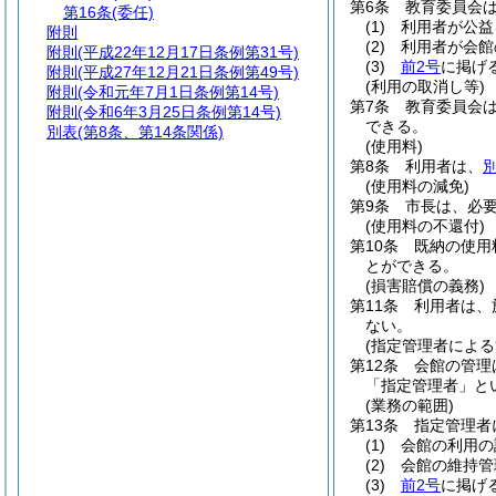
第6条
教育委員会
第16条
(委任)
(1)
利用者が公益
附則
(2)
利用者が会館
附則
(平成22年12月17日条例第31号)
(3)
前2号
に掲げ
附則
(平成27年12月21日条例第49号)
(利用の取消し等)
附則
(令和元年7月1日条例第14号)
第7条
教育委員会
附則
(令和6年3月25日条例第14号)
できる。
別表
(第8条、第14条関係)
(使用料)
第8条
利用者は、
(使用料の減免)
第9条
市長は、必
(使用料の不還付)
第10条
既納の使用
とができる。
(損害賠償の義務)
第11条
利用者は、
ない。
(指定管理者による
第12条
会館の管理
「指定管理者」と
(業務の範囲)
第13条
指定管理者
(1)
会館の利用の
(2)
会館の維持管
(3)
前2号
に掲げ