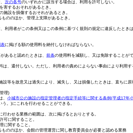
は、
次の各号
のいずれかに該当する場合は、利用を許可しない。
を害するおそれがあるとき。
の施設を損傷するおそれがあるとき。
るもののほか、管理上支障があるとき。
は、利用者がこの条例又はこの条例に基づく規則の規定に違反したとき
別表
に掲げる額の使用料を納付しなければならない。
要があると認めたときは、
前条
の使用料を減額し、又は免除することが
料は、還付しない。
ただし、利用者の責めによらない事由により利用す
施設等を故意又は過失により、滅失し、又は損傷したときは、直ちに原
管理)
は、
小城市公の施設の指定管理者の指定手続等に関する条例
(平成17年
いう。)
にこれを行わせることができる。
に行わせる業務の範囲は、次に掲げるとおりとする。
許可に関すること。
理に関すること。
るもののほか、会館の管理運営に関し教育委員会が必要と認める業務