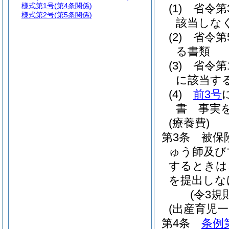
様式第1号
(第4条関係)
(1)
省令第
様式第2号
(第5条関係)
該当しな
(2)
省令第
る書類
(3)
省令第
に該当す
(4)
前3号
書 事実
(療養費)
第3条
被保
ゅう師及び
するときは
を提出しな
(令3規
(出産育児一
第4条
条例