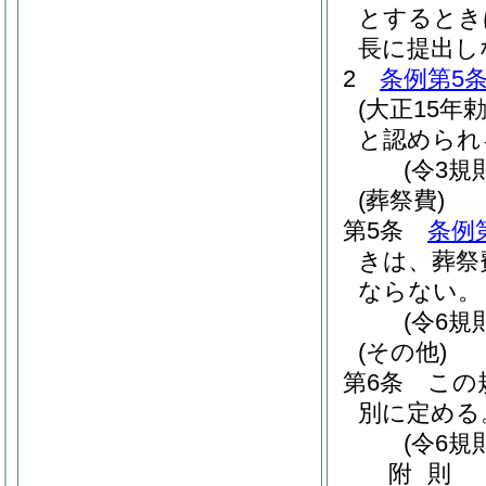
とするとき
長に提出し
2
条例第5
(大正15年勅
と認められ
(令3規
(葬祭費)
第5条
条例
きは、葬祭
ならない。
(令6規
(その他)
第6条
この
別に定める
(令6規
附
則