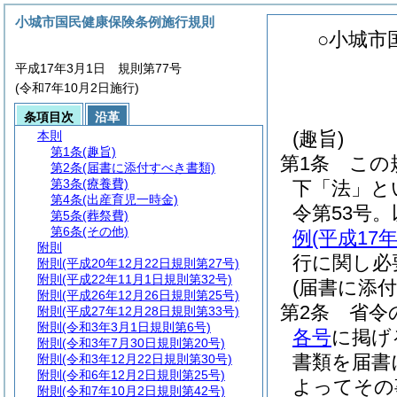
小城市国民健康保険条例施行規則
○小城市
平成17年3月1日 規則第77号
(令和7年10月2日施行)
条項目次
沿革
(趣旨)
本則
第1条
(趣旨)
第1条
この
第2条
(届書に添付すべき書類)
第3条
(療養費)
下「法」と
第4条
(出産育児一時金)
令第53号
第5条
(葬祭費)
第6条
(その他)
例
(平成1
附則
行に関し必
附則
(平成20年12月22日規則第27号)
附則
(平成22年11月1日規則第32号)
(届書に添
附則
(平成26年12月26日規則第25号)
第2条
省令
附則
(平成27年12月28日規則第33号)
附則
(令和3年3月1日規則第6号)
各号
に掲げ
附則
(令和3年7月30日規則第20号)
書類を届書
附則
(令和3年12月22日規則第30号)
附則
(令和6年12月2日規則第25号)
よってその
附則
(令和7年10月2日規則第42号)