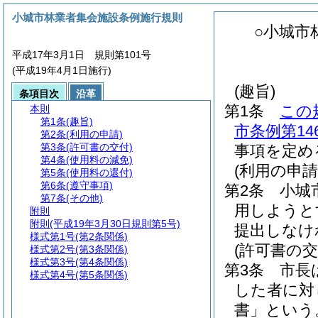
小城市林業者集会施設条例施行規則
○小城市
平成17年3月1日 規則第101号
(平成19年4月1日施行)
(趣旨)
条項目次
沿革
第1条
この
本則
第1条
(趣旨)
市条例第1
第2条
(利用の申請)
第3条
(許可書の交付)
事項を定め
第4条
(使用料の減免)
(利用の申請
第5条
(使用料の還付)
第6条
(遵守事項)
第2条
小城
第7条
(その他)
用しようと
附則
附則
(平成19年3月30日規則第5号)
提出しなけ
様式第1号
(第2条関係)
(許可書の交
様式第2号
(第3条関係)
様式第3号
(第4条関係)
第3条
市長
様式第4号
(第5条関係)
した者に対
書」という