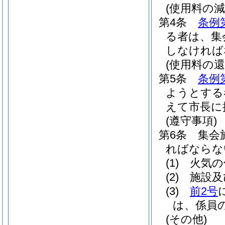
(使用料の減
第4条
条例
る者は、集
しなければ
(使用料の還
第5条
条例
ようとする
えて市長に
(遵守事項)
第6条
集会
ればならな
(1)
火気の
(2)
施設及
(3)
前2号
は、係員
(その他)