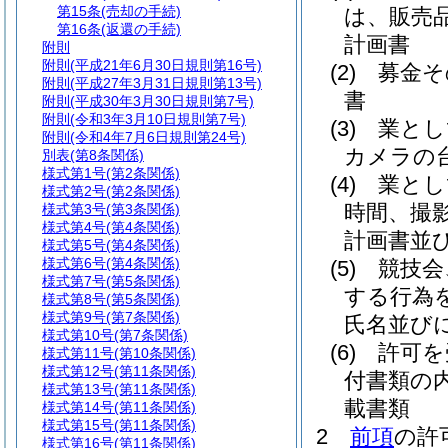
第15条
(売却の手続)
は、販売
第16条
(返還の手続)
計画書
附則
附則
(平成21年6月30日規則第16号)
(2)
募金そ
附則
(平成27年3月31日規則第13号)
書
附則
(平成30年3月30日規則第7号)
附則
(令和3年3月10日規則第7号)
(3)
業とし
附則
(令和4年7月6日規則第24号)
カメラの
別表
(第8条関係)
様式第1号
(第2条関係)
(4)
業とし
様式第2号
(第2条関係)
時間、撮
様式第3号
(第3条関係)
様式第4号
(第4条関係)
計画書並
様式第5号
(第4条関係)
様式第6号
(第4条関係)
(5)
競技会
様式第7号
(第5条関係)
する行為
様式第8号
(第5条関係)
様式第9号
(第7条関係)
氏名並び
様式第10号
(第7条関係)
(6)
許可を
様式第11号
(第10条関係)
様式第12号
(第11条関係)
付書類の
様式第13号
(第11条関係)
載書類
様式第14号
(第11条関係)
様式第15号
(第11条関係)
2
前項
の許
様式第16号
(第11条関係)