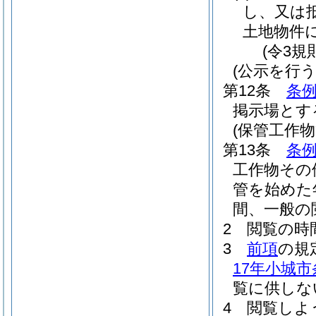
し、又は
土地物件
(令3規
(公示を行う
第12条
条例
掲示場とす
(保管工作
第13条
条例
工作物その
管を始めた
間、一般の
2
閲覧の時
3
前項
の規
17年小城市
覧に供しな
4
閲覧しよ