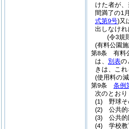
けた者が、
間満了の1
式第9号
)
又
出しなけれ
(令3規
(有料公園
第8条
有料
は、
別表
の
きは、これ
(使用料の減
第9条
条例
次のとおり
(1)
野球そ
(2)
公共的
(3)
公共的
(4)
学校教