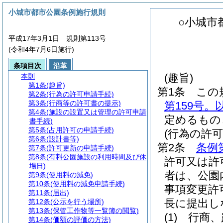
小城市都市公園条例施行規則
○小城市
平成17年3月1日 規則第113号
(令和4年7月6日施行)
条項目次
沿革
(趣旨)
本則
第1条
(趣旨)
第1条
この
第2条
(行為の許可申請手続)
第3条
(行商等の許可書の提示)
第159号。
第4条
(施設の設置又は管理の許可申請
定めるもの
書手続)
第5条
(占用許可の申請手続)
(行為の許可
第6条
(設計書等)
第2条
条例
第7条
(許可更新の申請手続)
第8条
(有料公園施設の利用時間及び休
許可又は許
場日)
者は、公園
第9条
(使用料の減免)
第10条
(使用料の減免申請手続)
事項変更許
第11条
(届出)
長に提出し
第12条
(公示を行う場所)
第13条
(保管工作物等一覧簿の閲覧)
(1)
行商、
第14条
(価額の評価の方法)