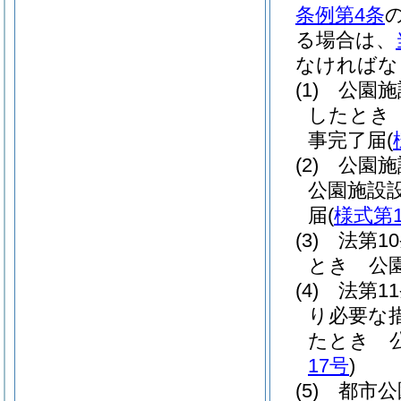
条例第4条
る場合は、
なければな
(1)
公園施
したとき
事完了届
(
(2)
公園施
公園施設
届
(
様式第1
(3)
法第1
とき 公
(4)
法第1
り必要な
たとき 
17号
)
(5)
都市公