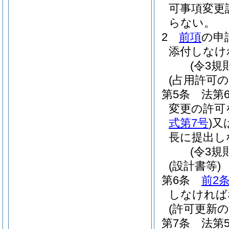
可事項変更
らない。
2
前項
の申
添付しなけ
(令3規
(占用許可の
第5条
法第
変更の許可
式第7号
)
又
長に提出し
(令3規
(設計書等)
第6条
前2
しなければ
(許可更新の
第7条
法第