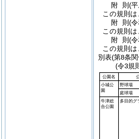
附
則
(
この規則は
附
則
(
この規則は
附
則
(
この規則は
別表
(第8条関
(令3規
公園名
小城公
野球場
園
庭球場
牛津総
多目的グ
合公園