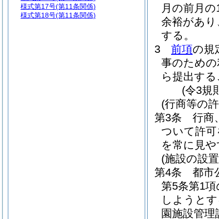
月の前月の
様式第17号
(第11条関係)
様式第18号
(第11条関係)
余裕があり
する。
3
前項
の規
事のための
ら提出する
(令3規
(行商等の許
第3条
行商
ついて許可
を常に見や
(施設の設
第4条
都市
第5条第1
しようとす
園施設管理