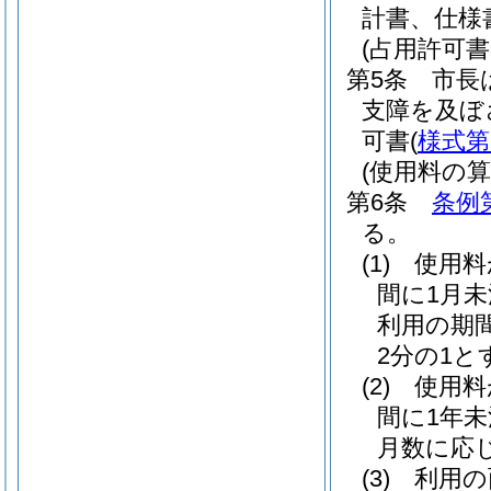
計書、仕様
(占用許可書
第5条
市長
支障を及ぼ
可書
(
様式第
(使用料の算
第6条
条例
る。
(1)
使用料
間に1月
利用の期
2分の1と
(2)
使用料
間に1年
月数に応
(3)
利用の