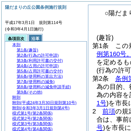
陽だまりの丘公園条例施行規則
○陽だま
平成17年3月1日 規則第114号
(令和3年4月1日施行)
(趣旨)
条項目次
沿革
第1条
この
本則
第1条
(趣旨)
例第160号
第2条
(行為の許可申請)
第3条
(利用許可書の交付)
を定めるも
第4条
(占用の許可申請)
(行為の許可
第5条
(占用許可書の交付)
第6条
(使用料の算出方法)
第2条
条例
第7条
(使用料の減免)
為の目的、
第8条
(使用料の減免申請手続)
第9条
(その他)
為の内容を
附則
1号
)
を市長
附則
(平成24年3月30日規則第10号)
附則
(令和3年3月1日規則第4号)
2
前項
の規
様式第1号
(第2条関係)
合は、事前
様式第2号
(第2条関係)
様式第3号
(第3条関係)
号
)
を市長
様式第4号
(第4条関係)