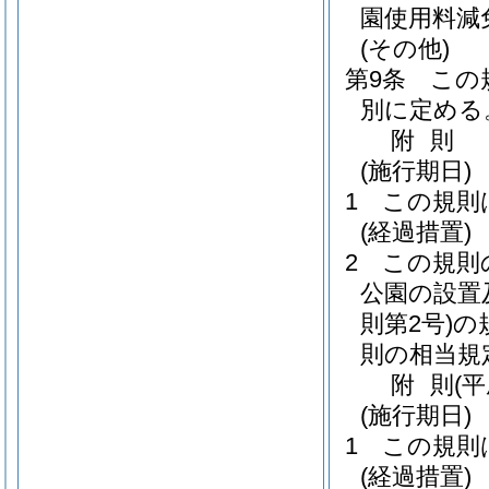
園使用料減
(その他)
第9条
この
別に定める
附
則
(施行期日)
1
この規則
(経過措置)
2
この規則
公園の設置
則第2号)
の
則の相当規
附
則
(
(施行期日)
1
この規則
(経過措置)