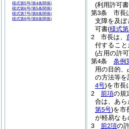
様式第5号
(第4条関係)
(利用許可書
様式第6号
(第5条関係)
第3条
市長
様式第7号
(第8条関係)
様式第8号
(第8条関係)
支障を及ぼ
可書
(
様式第
2
市長は、
付すること
(占用の許可
第4条
条例
用の目的、
の方法等を
4号
)
を市長
2
前項
の規
合は、あら
第5号
)
を市
が軽易なも
3
前2項
の