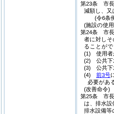
第23条
市
減額し、又
(令6条
(施設の使
第24条
市
者に対しそ
ることがで
(1)
使用者
(2)
公共下
(3)
公共下
(4)
前3号
必要があ
(改善命令)
第25条
市
は、排水設
排水設備等