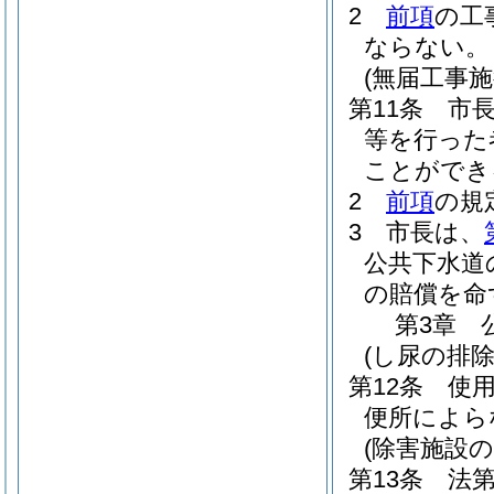
2
前項
の工
ならない。
(無届工事
第11条
市
等を行った
ことができ
2
前項
の規
3
市長は、
公共下水道
の賠償を命
第3章
(し尿の排除
第12条
使
便所によら
(除害施設の
第13条
法