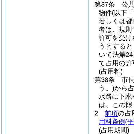
第37条
公
物件
(以下
若しくは都
者は、規則
許可を受け
うとすると
いて法第2
て占用の許
(占用料)
第38条
市
う。)
から
水路に下水
は、この限
2
前項
の占
用料条例
(
(占用期間)