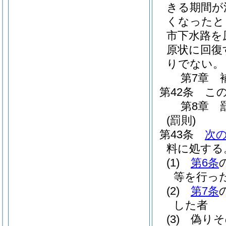
きる期間が
くなったと
市下水路を
原状に回復
りでない。
第7章
第42条
こ
第8章
(罰則)
第43条
次
料に処する
(1)
第6条
等を行っ
(2)
第7条
した者
(3)
偽りそ