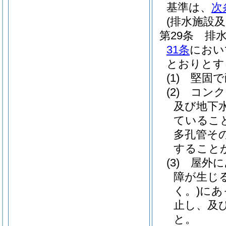
基準は、
次
(排水施設
第29条
排
31条
におい
とおりとす
(1)
堅固で
(2)
コンク
及び地下
ているこ
多孔管そ
すること
(3)
屋外に
障が生じ
く。)
にあ
止し、及
と。