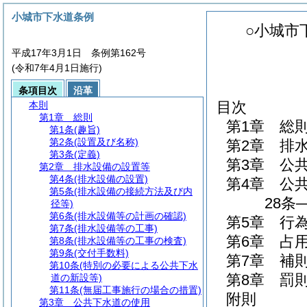
小城市下水道条例
○小城市
平成17年3月1日 条例第162号
(令和7年4月1日施行)
条項目次
沿革
目次
本則
第1章
総則
第1章
総
第1条
(趣旨)
第2条
(設置及び名称)
第2章
排
第3条
(定義)
第3章
公
第2章
排水設備の設置等
第4条
(排水設備の設置)
第4章
公
第5条
(排水設備の接続方法及び内
28条
径等)
第6条
(排水設備等の計画の確認)
第5章
行
第7条
(排水設備等の工事)
第6章
占
第8条
(排水設備等の工事の検査)
第9条
(交付手数料)
第7章
補
第10条
(特別の必要による公共下水
第8章
罰
道の新設等)
第11条
(無届工事施行の場合の措置)
附則
第3章
公共下水道の使用