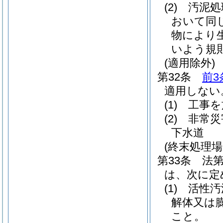
(2)
汚泥処
おいて同じ
物により
いよう規
(適用除外)
第32条
前3
適用しない
(1)
工事を
(2)
非常災
下水道
(終末処理場
第33条
法第
は、次に定
(1)
活性汚
解体又は
こと。