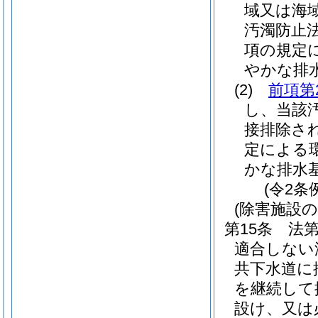
域又は海
汚濁防止
項の規定
やかな排
(2)
前項第
し、当該
接排除さ
定による
かな排水
(令2条
(除害施設の
第15条
法第
適合しない
共下水道に
を継続して
設け、又は