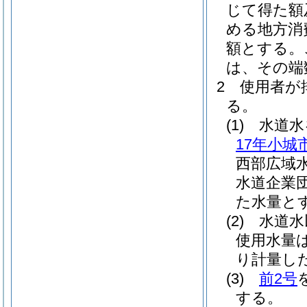
じて得た額
める地方消
額とする。
は、その端
2
使用者が
る。
(1)
水道水
17年小城
西部広域
水道企業団
た水量と
(2)
水道水
使用水量
り計量し
(3)
前2号
する。