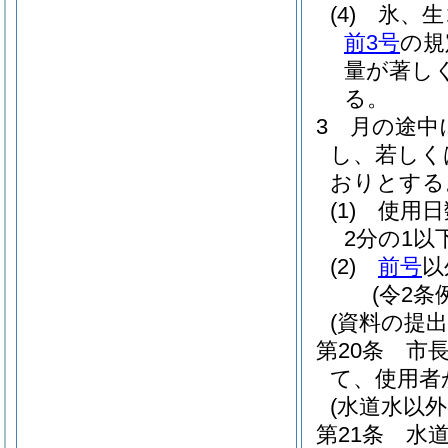
(4)
氷、生
前3号
の規
量が著し
る。
3
月の途中
し、若しく
おりとする
(1)
使用日
2分の1
(2)
前号
以
(令2条
(資料の提出
第20条
市
て、使用者
(水道水以
第21条
水