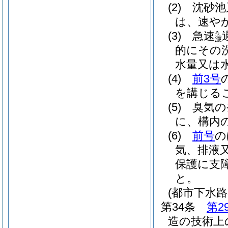
(2)
沈砂池
は、速や
(3)
急速
ろ
濾
的にその
水量又は
(4)
前3号
を講じる
(5)
臭気の
に、構内
(6)
前号
の
気、排液
保護に支
と。
(都市下水
第34条
第2
造の技術上