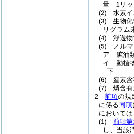
量 1リッ
(2)
水素イ
(3)
生物化
リグラム
(4)
浮遊物
(5)
ノルマ
ア
鉱油
イ
動植
下
(6)
窒素含
(7)
燐含有
2
前項
の規
に係る
同項
においては
(1)
前項第
し、当該