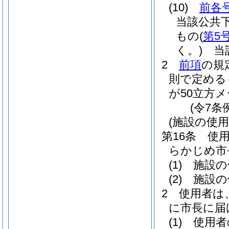
(10)
前各
当該公共
もの
(
第5
く。)
当該
2
前項
の規
則で定める
が50立方
(令7条
(施設の使
第16条
使
らかじめ市
(1)
施設の
(2)
施設の
2
使用者は
に市長に届
(1)
使用者