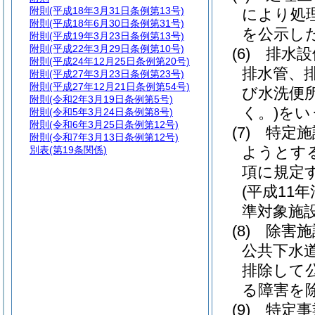
附則
(平成18年3月31日条例第13号)
により処
附則
(平成18年6月30日条例第31号)
を公示し
附則
(平成19年3月23日条例第13号)
附則
(平成22年3月29日条例第10号)
(6)
排水設
附則
(平成24年12月25日条例第20号)
排水管、
附則
(平成27年3月23日条例第23号)
附則
(平成27年12月21日条例第54号)
び水洗便
附則
(令和2年3月19日条例第5号)
く。)
をい
附則
(令和5年3月24日条例第8号)
附則
(令和6年3月25日条例第12号)
(7)
特定施
附則
(令和7年3月13日条例第12号)
ようとす
別表
(第19条関係)
項に規定
(平成11年
準対象施
(8)
除害施
公共下水
排除して
る障害を
(9)
特定事