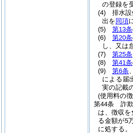
の登録を
(4)
排水設
出を
同項
(5)
第13条
(6)
第20条
し、又は
(7)
第25条
(8)
第41条
(9)
第6条
による届
実の記載
(使用料の
第44条
詐
は、徴収を
る金額が5
に処する。