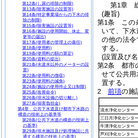
第12条
(し尿の排除の制限)
第1章
第13条
(除害施設の設置等)
(趣旨)
第14条
(特定事業場からの下水の排
除の制限)
第1条
この
第15条
(除害施設の設置等)
いて、下水
第16条
(施設の使用開始、休止、変
更等の届出)
の他の法令
第17条
(使用者の管理上の責任)
する。
第18条
(使用料)
第19条
(使用料の額の算定)
(設置及び名
第20条
(資料の提出)
第2条
都市
第21条
(水道水以外のメーターの設
置)
せて公共用
第22条
(使用料の徴収)
第23条
(使用料の減免)
置する。
第24条
(施設の使用停止又は制限)
2
前項
の施
第25条
(改善命令)
第26条
(排水設備の切り離し)
第27条
(損害負担金)
第4章
公共下水道及び都市下水路の
清水浄化センター
構造の技術上の基準等
三日月浄化センタ
第28条
(公共下水道の構造の技術上
の基準)
牛津浄化センター
第29条
(排水施設及び処理施設に共
芦刈浄化センター
通する構造の技術上の基準)