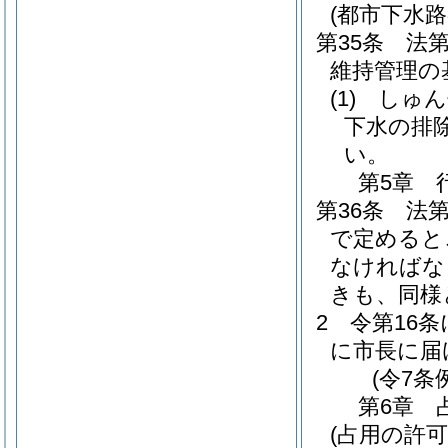
(都市下水
第35条
法
維持管理の
(1)
しゅん
下水の排
い。
第5章
第36条
法
で定めると
なければな
きも、同様
2
令第16
に市長に届
(令7条
第6章
(占用の許可