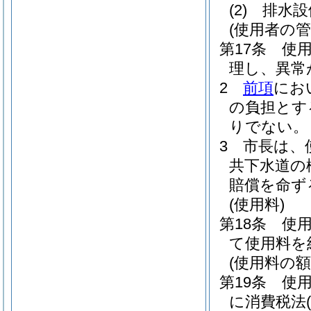
(2)
排水設
(使用者の管
第17条
使
理し、異常
2
前項
にお
の負担とす
りでない。
3
市長は、
共下水道の
賠償を命ず
(使用料)
第18条
使
て使用料を
(使用料の額
第19条
使
に消費税法