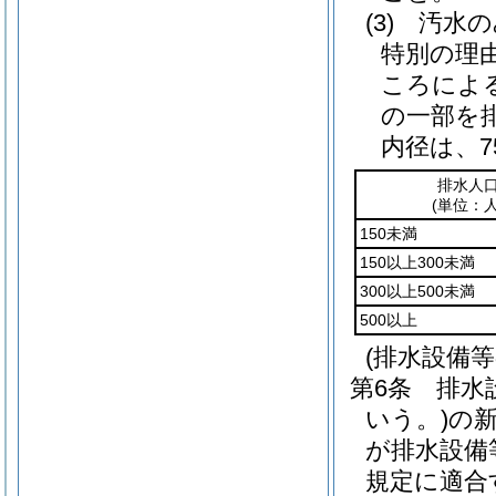
(3)
汚水の
特別の理
ころによ
の一部を
内径は、
排水人
(単位：人
150未満
150以上300未満
300以上500未満
500以上
(排水設備
第6条
排水
いう。)
の
が排水設備
規定に適合