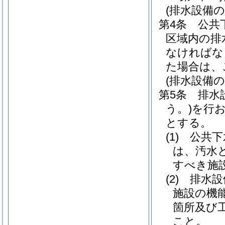
(排水設備の
第4条
公共
区域内の排
なければな
た場合は、
(排水設備
第5条
排水
う。)
を行
とする。
(1)
公共下
は、汚水
すべき施
(2)
排水設
施設の機
箇所及び
こと。