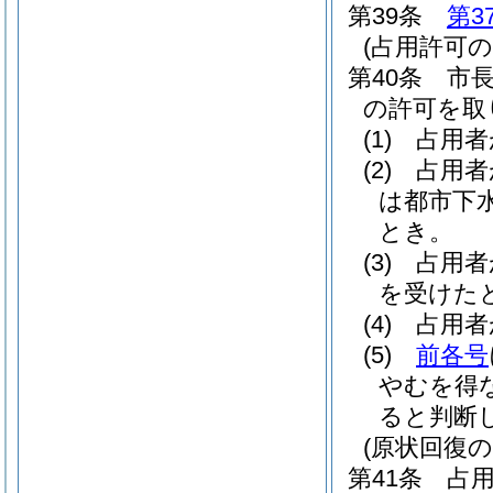
第39条
第3
(占用許可の
第40条
市
の許可を取
(1)
占用者
(2)
占用者
は都市下
とき。
(3)
占用者
を受けた
(4)
占用者
(5)
前各号
やむを得
ると判断
(原状回復の
第41条
占