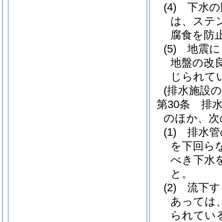
(4)
下水の
は、ステ
腐食を防
(5)
地震に
地盤の改
じられて
(排水施設
第30条
排
のほか、次
(1)
排水管
を下回ら
べき下水
と。
(2)
流下す
あっては
られてい