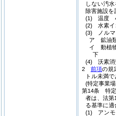
しない汚水
除害施設を
(1)
温度 
(2)
水素イ
(3)
ノルマ
ア
鉱油
イ
動植
下
(4)
沃素消
2
前項
の規
トル未満で
(特定事業
第14条
特
者は、法第
る基準に適
(1)
アンモ