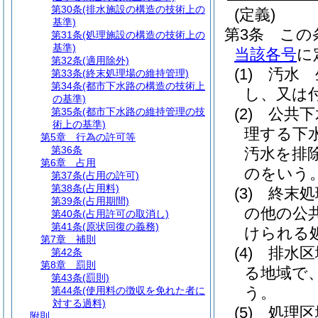
第30条
(排水施設の構造の技術上の
(定義)
基準)
第3条
この
第31条
(処理施設の構造の技術上の
基準)
当該各号
に
第32条
(適用除外)
(1)
汚水 
第33条
(終末処理場の維持管理)
第34条
(都市下水路の構造の技術上
し、又は
の基準)
(2)
公共下
第35条
(都市下水路の維持管理の技
術上の基準)
理する下
第5章
行為の許可等
第36条
汚水を排
第6章
占用
のをいう
第37条
(占用の許可)
第38条
(占用料)
(3)
終末処
第39条
(占用期間)
の他の公
第40条
(占用許可の取消し)
第41条
(原状回復の義務)
けられる
第7章
補則
(4)
排水区
第42条
第8章
罰則
る地域で
第43条
(罰則)
う。
第44条
(使用料の徴収を免れた者に
対する過料)
(5)
処理区
附則