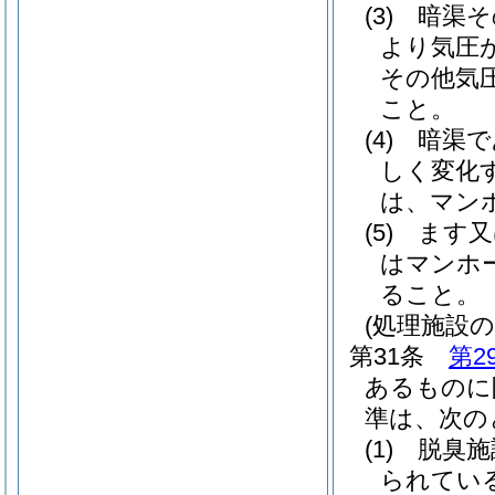
(3)
暗渠そ
より気圧
その他気
こと。
(4)
暗渠で
しく変化
は、マン
(5)
ます又
はマンホ
ること。
(処理施設
第31条
第2
あるものに
準は、次の
(1)
脱臭施
られてい